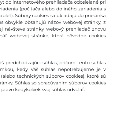
yť do internetového prehliadača odosielané pri
adenia (počítača alebo do iného zariadenia s
blet). Súbory cookies sa ukladajú do priečinka
es obvykle obsahujú názov webovej stránky, z
šej návšteve stránky webový prehliadač znovu
späť webovej stránke, ktorá pôvodne cookies
š predchádzajúci súhlas, pričom tento suhlas
imkou, kedy Váš súhlas nepotrebujeme je v
(alebo technických súborov cookies), ktoré sú
ánky. Súhlas so spracúvaním súborov cookies
rávo kedykoľvek svoj súhlas odvolať.