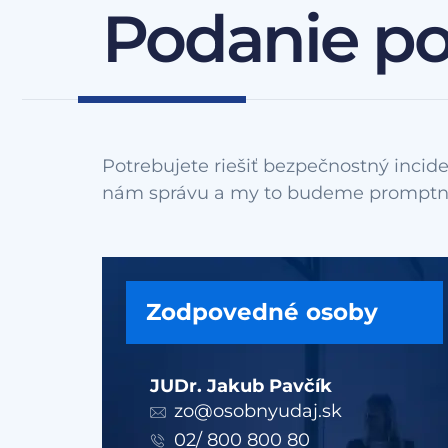
Podanie p
Potrebujete riešiť bezpečnostný incide
Zodpovedné osoby
JUDr. Jakub Pavčík
zo@osobnyudaj.sk
02/ 800 800 80