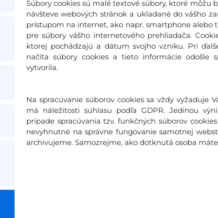
Súbory cookies sú malé textové súbory, ktoré môžu b
návšteve webových stránok a ukladané do vášho zari
prístupom na internet, ako napr. smartphone alebo ta
pre súbory vášho internetového prehliadača. Cooki
ktorej pochádzajú a dátum svojho vzniku. Pri ďal
načíta súbory cookies a tieto informácie odošle 
vytvorila.
Na spracúvanie súborov cookies sa vždy vyžaduje Vá
má náležitosti súhlasu podľa GDPR. Jedinou výn
prípade spracúvania tzv. funkčných súborov cookies 
nevyhnutné na správne fungovanie samotnej webstr
archivujeme. Samozrejme, ako dotknutá osoba máte p