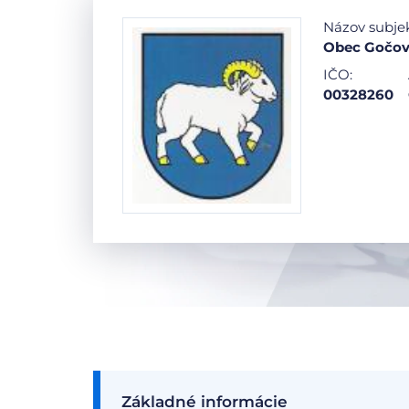
Názov subje
Obec Gočo
IČO:
00328260
Základné informácie