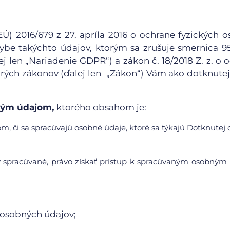
) 2016/679 z 27. apríla 2016 o ochrane fyzických o
be takýchto údajov, ktorým sa zrušuje smernica 9
j len „Nariadenie GDPR“) a zákon č. 18/2018 Z. z. o 
rých zákonov (ďalej len „Zákon“) Vám ako dotknute
bným údajom,
ktorého obsahom je:
m, či sa spracúvajú osobné údaje, ktoré sa týkajú Dotknutej 
y spracúvané, právo získať prístup k spracúvaným osobný
 osobných údajov;