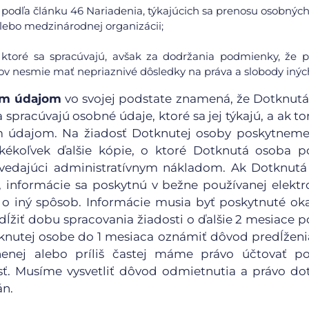
podľa článku 46 Nariadenia, týkajúcich sa prenosu osobných
y alebo medzinárodnej organizácii;
 ktoré sa spracúvajú, avšak za dodržania podmienky, že 
v nesmie mať nepriaznivé dôsledky na práva a slobody inýc
ným údajom
vo svojej podstate znamená, že Dotknut
 spracúvajú osobné údaje, ktoré sa jej týkajú, a ak t
ým údajom. Na žiadosť Dotknutej osoby poskytnem
kékoľvek ďalšie kópie, o ktoré Dotknutá osoba p
edajúci administratívnym nákladom. Ak Dotknutá
, informácie sa poskytnú v bežne používanej elektr
o iný spôsob. Informácie musia byť poskytnuté ok
ĺžiť dobu spracovania žiadosti o ďalšie 2 mesiace po
otknutej osobe do 1 mesiaca oznámiť dôvod predĺžen
nenej alebo príliš častej máme právo účtovať po
. Musíme vysvetliť dôvod odmietnutia a právo do
án.