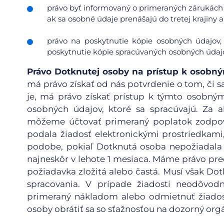
právo byť informovaný o primeraných zárukách 
ak sa osobné údaje prenášajú do tretej krajin
právo na poskytnutie kópie osobných údajov,
poskytnutie kópie spracúvaných osobných údajo
Právo Dotknutej osoby na prístup k osob
má právo získať od nás potvrdenie o tom, či sa
je, má právo získať prístup k týmto osobn
osobných údajov, ktoré sa spracúvajú. Za a
môžeme účtovať primeraný poplatok zodpov
podala žiadosť elektronickými prostriedkami
podobe, pokiaľ Dotknutá osoba nepožiadala 
najneskôr v lehote 1 mesiaca. Máme právo pred
požiadavka zložitá alebo častá. Musí však D
spracovania. V prípade žiadosti neodôvod
primeraný nákladom alebo odmietnuť žiadosť
osoby obrátiť sa so sťažnosťou na dozorný org