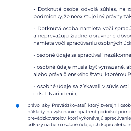
-
Dotknutá osoba odvolá súhlas, na z
podmienky, že neexistuje iný právny zá
-
Dotknutá osoba namieta voči spracú
a neprevažujú žiadne oprávnené dôvo
namieta voči spracúvaniu osobných údaj
-
osobné údaje sa spracúvali nezákonne
-
osobné údaje musia byť vymazané, ab
alebo práva členského štátu, ktorému 
-
osobné údaje sa získavali v súvislos
ods. 1. Nariadenia;
právo, aby Prevádzkovateľ, ktorý zverejnil os
náklady na vykonanie opatrení podnikol prime
prevádzkovateľov, ktorí vykonávajú spracúvanie
odkazy na tieto osobné údaje, ich kópiu alebo re