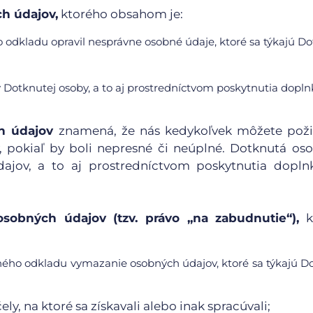
h údajov,
ktorého obsahom je:
 odkladu opravil nesprávne osobné údaje, ktoré sa týkajú Do
Dotknutej osoby, a to aj prostredníctvom poskytnutia dopl
h údajov
znamená, že nás kedykoľvek môžete poži
, pokiaľ by boli nepresné či neúplné. Dotknutá o
ajov, a to aj prostredníctvom poskytnutia dopln
sobných údajov (tzv. právo „na zabudnutie“),
k
ného odkladu vymazanie osobných údajov, ktoré sa týkajú D
y, na ktoré sa získavali alebo inak spracúvali;