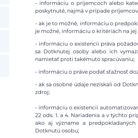
- informáciu o príjemcoch alebo kat
poskytnuté, najmä v prípade príjemcov 
- ak je to možné, informáciu o predpo
je možné, informáciu o kritériách na jej
- informáciu o existencii práva požad
sa Dotknutej osoby alebo ich vymaza
namietať proti takémuto spracúvaniu;
- informáciu o práve podať sťažnosť d
- ak sa osobné údaje nezískali od Dotkn
zdroj;
- informáciu o existencii automatizov
22 ods. 1. a 4. Nariadenia a v týchto
ako aj význame a predpokladaných 
Dotknutú osobu;