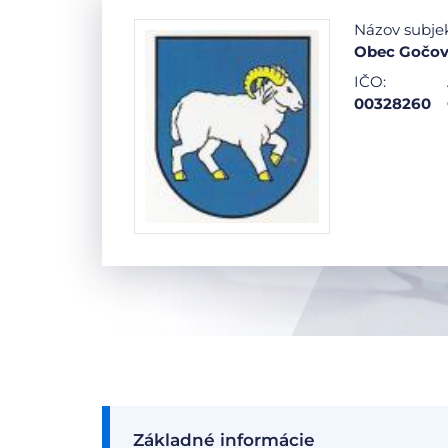
Názov subje
Obec Gočo
IČO:
00328260
Základné informácie