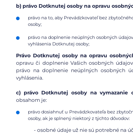
b)
právo Dotknutej osoby na opravu osobnýc
právo na to, aby Prevádzkovateľ bez zbytočného
osoby;
právo na doplnenie neúplných osobných údajov 
vyhlásenia Dotknutej osoby;
Právo Dotknutej osoby na opravu osobnýc
opravu či doplnenie Vašich osobných údajov
právo na doplnenie neúplných osobných úd
vyhlásenia.
c)
právo Dotknutej osoby na vymazanie o
obsahom je:
právo dosiahnuť u Prevádzkovateľa bez zbytoč
osoby, ak je splnený niektorý z týchto dôvodov:
-
osobné údaje už nie sú potrebné na účel