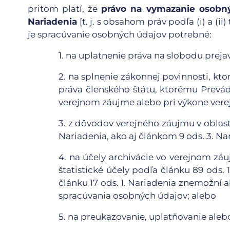
pritom platí, že
právo na vymazanie osobný
Nariadenia
[t. j. s obsahom práv podľa (i) a (
je spracúvanie osobných údajov potrebné:
1.
na uplatnenie práva na slobodu prejav
2.
na splnenie zákonnej povinnosti, kto
práva členského štátu, ktorému Prevád
verejnom záujme alebo pri výkone verej
3.
z dôvodov verejného záujmu v oblasti 
Nariadenia, ako aj článkom 9 ods. 3. Na
4.
na účely archivácie vo verejnom zá
štatistické účely podľa článku 89 ods.
článku 17 ods. 1. Nariadenia znemožní
spracúvania osobných údajov; alebo
5.
na preukazovanie, uplatňovanie aleb