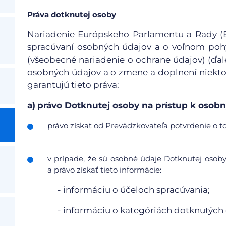
Práva dotknutej osoby
Nariadenie Európskeho Parlamentu a Rady (EÚ
spracúvaní osobných údajov a o voľnom pohy
(všeobecné nariadenie o ochrane údajov) (ďale
osobných údajov a o zmene a doplnení niekto
garantujú tieto práva:
a)
právo Dotknutej osoby na prístup k oso
právo získať od Prevádzkovateľa potvrdenie o to
v prípade, že sú osobné údaje Dotknutej osob
a právo získať tieto informácie:
- informáciu o účeloch spracúvania;
- informáciu o kategóriách dotknutých