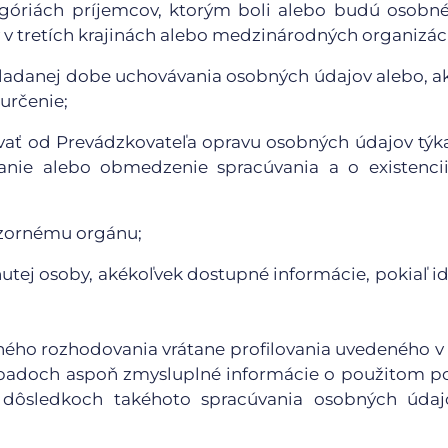
egóriách príjemcov, ktorým boli alebo budú osobn
v tretích krajinách alebo medzinárodných organizáci
kladanej dobe uchovávania osobných údajov alebo, ak
 určenie;
ovať od Prevádzkovateľa opravu osobných údajov týk
nie alebo obmedzenie spracúvania a o existencii
ozornému orgánu;
utej osoby, akékoľvek dostupné informácie, pokiaľ id
aného rozhodovania vrátane profilovania uvedeného v
 prípadoch aspoň zmysluplné informácie o použitom p
dôsledkoch takéhoto spracúvania osobných údaj