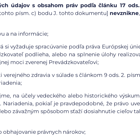
ch údajov s obsahom práv podľa článku 17 ods. 1
ii) tohto písm. c) bodu J. tohto dokumentu]
nevznikne
u a na informácie;
rá si vyžaduje spracúvanie podľa práva Európskej úni
zkovateľ podlieha, alebo na splnenie úlohy realizov
nej moci zverenej Prevádzkovateľovi;
verejného zdravia v súlade s článkom 9 ods. 2. písm. 
riadenia;
ujme, na účely vedeckého alebo historického výskum
 1. Nariadenia, pokiaľ je pravdepodobné, že právo uv
 alebo závažným spôsobom sťaží dosiahnutie cieľov t
o obhajovanie právnych nárokov;