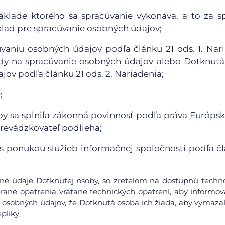
áklade ktorého sa spracúvanie vykonáva, a to za s
klad pre spracúvanie osobných údajov;
vaniu osobných údajov podľa článku 21 ods. 1. Nar
dy na spracúvanie osobných údajov alebo Dotknut
ov podľa článku 21 ods. 2. Nariadenia;
;
y sa splnila zákonná povinnosť podľa práva Európsk
Prevádzkovateľ podlieha;
ti s ponukou služieb informačnej spoločnosti podľa č
obné údaje Dotknutej osoby, so zreteľom na dostupnú techn
rané opatrenia vrátane technických opatrení, aby informov
 osobných údajov, že Dotknutá osoba ich žiada, aby vymazal
pliky;