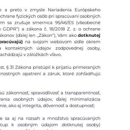
 a preto v zmysle Nariadenia Európskeho
ochrane fyzických osôb pri spracúvaní osobných
ým sa zrušuje smernica 95/46/ES (všeobecné
e GDPR“) a zákona č. 18/2018 Z. z. o ochrane
konov (ďalej len ,,Zákon“), Vám ako
dotknutej
pracúvajú)
na svojom webovom sídle okrem
 a kontaktných údajov zodpovednej osoby,
nachádzajú v záložkách vľavo.
. § 31 Zákona pristúpil k prijatiu primeraných
čnostných opatrení a záruk, ktoré zohľadňujú
ú zákonnosť, spravodlivosť a transparentnosť,
ania osobných údajov, ďalej minimalizácia
ie, ako aj integrita, dôvernosť a dostupnosť;
uje sa aj na rozsah a množstvo spracúvaných
ístup k osobným údajom dotknutej osoby)