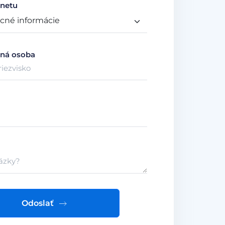
netu
ná osoba
Odoslať