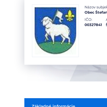
Názov subje
Obec Štefa
IČO:
00327841
Základné informácie