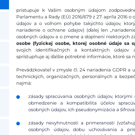
pristupuje k Vašim osobným údajom zodpovedne
Parlamentu a Rady (EÚ) 2016/679 z 27. apríla 2016 o 
údajov a o voľnom pohybe takýchto údajov, ktor
nariadenie o ochrane údajov) (ďalej len „nariadeni
osobných údajov a o zmene a doplnení niektorých zá
osobe (fyzickej osobe, ktorej osobné údaje sa s
svojich identifikačných a kontaktných údajov
sprístupňuje aj ďalšie potrebné informácie, ktoré sa 
Prevádzkovateľ v zmysle čl. 24 nariadenia GDPR a ust
technických, organizačných, personálnych a bezpe
najmä:
zásady spracúvania osobných údajov, ktorými s
obmedzenie a kompatibilita účelov spracúv
osobných údajov, ich pseudonymizácia a šifrovan
zásady nevyhnutnosti a primeranosti (vzťah
osobných údajov, dobu uchovávania a pr