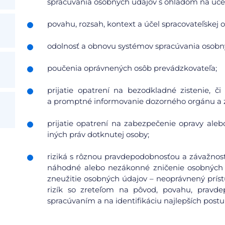
spracúvania osobných údajov s ohľadom na účel 
povahu, rozsah, kontext a účel spracovateľskej o
odolnosť a obnovu systémov spracúvania osobn
poučenia oprávnených osôb prevádzkovateľa;
prijatie opatrení na bezodkladné zistenie, 
a promptné informovanie dozorného orgánu a 
prijatie opatrení na zabezpečenie opravy aleb
iných práv dotknutej osoby;
riziká s rôznou pravdepodobnosťou a závažnosť
náhodné alebo nezákonné zničenie osobných 
zneužitie osobných údajov – neoprávnený prís
rizík so zreteľom na pôvod, povahu, pravdep
spracúvaním a na identifikáciu najlepších postu