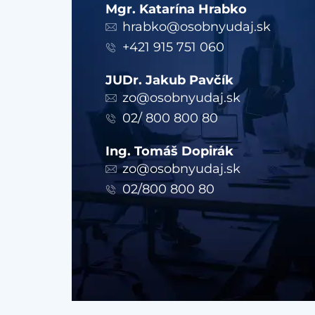
Mgr. Katarína Hrabko
hrabko@osobnyudaj.sk
+421 915 751 060
JUDr. Jakub Pavčík
zo@osobnyudaj.sk
02/ 800 800 80
Ing. Tomáš Dopirák
zo@osobnyudaj.sk
02/800 800 80