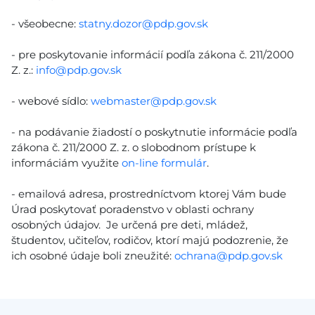
- všeobecne:
statny.dozor@pdp.gov.sk
- pre poskytovanie informácií podľa zákona č. 211/2000
Z. z.:
info@pdp.gov.sk
- webové sídlo:
webmaster@pdp.gov.sk
- na podávanie žiadostí o poskytnutie informácie podľa
zákona č. 211/2000 Z. z. o slobodnom prístupe k
informáciám využite
on-line formulár
.
- emailová adresa, prostredníctvom ktorej Vám bude
Úrad poskytovať poradenstvo v oblasti ochrany
osobných údajov. Je určená pre deti, mládež,
študentov, učiteľov, rodičov, ktorí majú podozrenie, že
ich osobné údaje boli zneužité:
ochrana@pdp.gov.sk