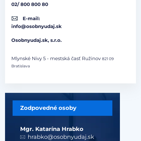
02/ 800 800 80
E-mail:
info@osobnyudaj.sk
Osobnyudaj.sk, s.r.o.
Mlynské Nivy 5 - mestská časť Ružinov
821 09
Bratislava
Zodpovedné osoby
Mgr. Katarína Hrabko
hrabko@osobnyudaj.sk