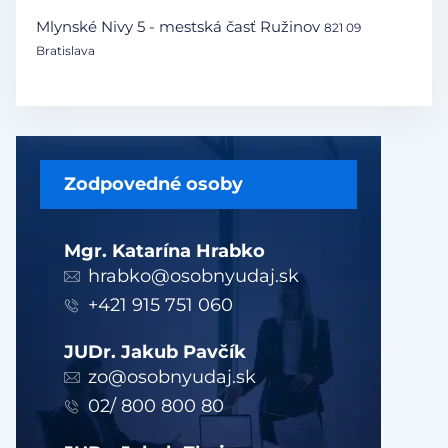
Mlynské Nivy 5 - mestská časť Ružinov
821 09
Bratislava
Zodpovedné osoby
Mgr. Katarína Hrabko
hrabko@osobnyudaj.sk
+421 915 751 060
JUDr. Jakub Pavčík
zo@osobnyudaj.sk
02/ 800 800 80