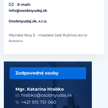
E-mail:
info@osobnyudaj.sk
Osobnyudaj.sk, s.r.o.
Mlynské Nivy 5 - mestská časť Ružinov
821 09
Bratislava
Zodpovedné osoby
Mgr. Katarína Hrabko
hrabko@osobnyudaj.sk
+421 915 751 060