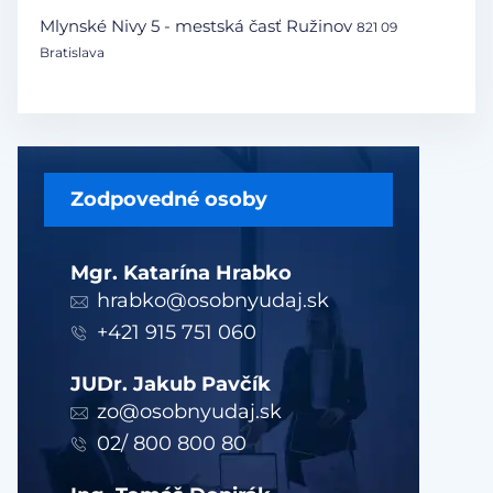
Mlynské Nivy 5 - mestská časť Ružinov
821 09
Bratislava
Zodpovedné osoby
Mgr. Katarína Hrabko
hrabko@osobnyudaj.sk
+421 915 751 060
JUDr. Jakub Pavčík
zo@osobnyudaj.sk
02/ 800 800 80