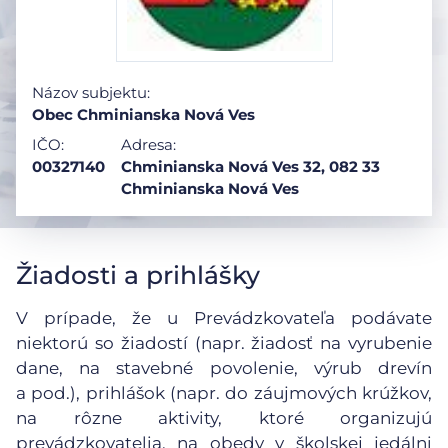
Názov subjektu:
Obec Chminianska Nová Ves
IČO:
Adresa:
00327140
Chminianska Nová Ves 32, 082 33
Chminianska Nová Ves
Žiadosti a prihlášky
V prípade, že u Prevádzkovateľa podávate
niektorú so žiadostí (napr. žiadosť na vyrubenie
dane, na stavebné povolenie, výrub drevín
a pod.), prihlášok (napr. do záujmových krúžkov,
na rôzne aktivity, ktoré organizujú
prevádzkovatelia, na obedy v školskej jedálni