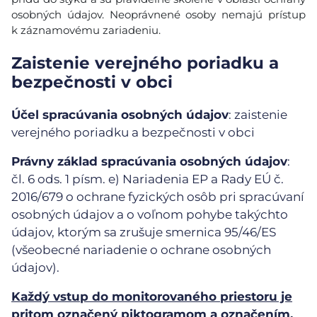
osobných údajov. Neoprávnené osoby nemajú prístup
k záznamovému zariadeniu.
Zaistenie verejného poriadku a
bezpečnosti v obci
Účel spracúvania osobných údajov
: zaistenie
verejného poriadku a bezpečnosti v obci
Právny základ spracúvania osobných údajov
:
čl. 6 ods. 1 písm. e) Nariadenia EP a Rady EÚ č.
2016/679 o ochrane fyzických osôb pri spracúvaní
osobných údajov a o voľnom pohybe takýchto
údajov, ktorým sa zrušuje smernica 95/46/ES
(všeobecné nariadenie o ochrane osobných
údajov).
Každý vstup do monitorovaného priestoru je
pritom označený piktogramom a označením,