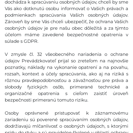
dochádza k spracúvaniu osobných údajov, chceli by sme
Vás ako dotknutú osobu informovať o Vašich právach a
podmienkach spracúvania Vašich osobných údajov.
Zároveň by sme Vás chceli ubezpečiť, že ochrana Vašich
osobných údajov je pre našu obec dôležitá a za týmto
účelom máme zavedené bezpečnostné opatrenia v
súlade s GDPR.
V zmysle čl. 32 všeobecného nariadenia o ochrane
údajov Prevádzkovateľ prijal so zreteľom na najnovšie
poznatky, náklady na vykonanie opatrení a na povahu,
rozsah, kontext a účely spracúvania, ako aj na riziká s
rôznou pravdepodobnosťou a závažnosťou pre práva a
slobody fyzických osôb, primerané technické a
organizačné opatrenia s cieľom zaistiť úroveň
bezpečnosti primeranú tomuto riziku.
Osoby oprávnené pristupovať k záznamovému
zariadeniu sú poverené spracúvaním osobných údajov,
dodržiavajú mlčanlivosť o osobných údajoch, s ktorými
prídu do styku a sú pravidelne školené v oblasti ochrany