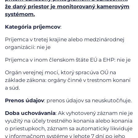
že daný priestor je monitorovaný kamerovým
systémom.
Kategória príjemcov
:
Príjemca v tretej krajine alebo medzinárodnej
organizácii: nie je
Príjemca v inom členskom štáte EÚ a EHP: nie je
Orgán verejnej moci, ktorý spracúva OÚ na
základe zákona: orgány činné v trestnom konaní
a súd.
Prenos údajov
: prenos údajov sa neuskutočňuje.
Doba uchovávania
: Ak vyhotovený záznam nie je
využitý na účely trestného konania alebo konania
o priestupkoch, záznam sa automaticky likviduje
v informačnom systéme v lehote 7 dní po jeho