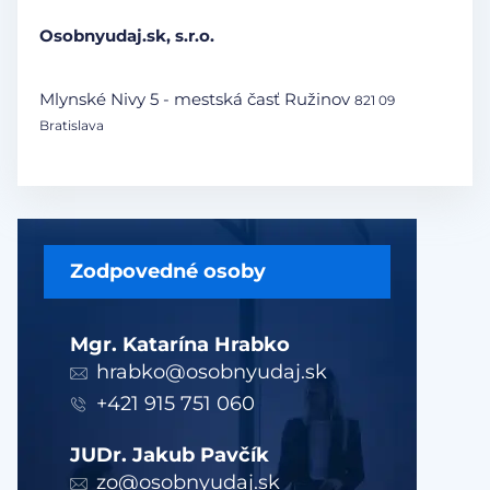
Osobnyudaj.sk, s.r.o.
Mlynské Nivy 5 - mestská časť Ružinov
821 09
Bratislava
Zodpovedné osoby
Mgr. Katarína Hrabko
hrabko@osobnyudaj.sk
+421 915 751 060
JUDr. Jakub Pavčík
zo@osobnyudaj.sk