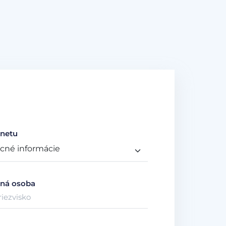
netu
ná osoba