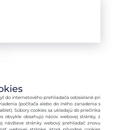
okies
yť do internetového prehliadača odosielané pri
adenia (počítača alebo do iného zariadenia s
blet). Súbory cookies sa ukladajú do priečinka
es obvykle obsahujú názov webovej stránky, z
šej návšteve stránky webový prehliadač znovu
späť webovej stránke, ktorá pôvodne cookies