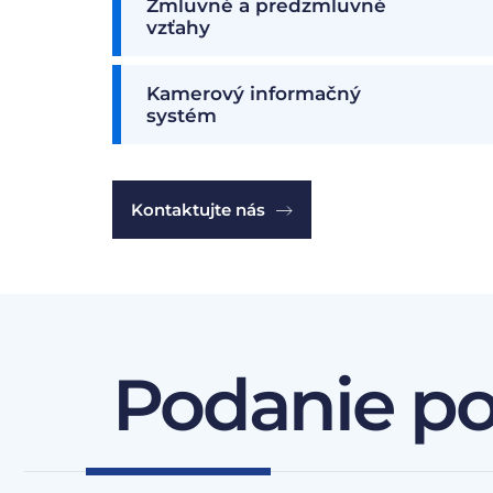
Zmluvné a predzmluvné
vzťahy
Kamerový informačný
systém
Kontaktujte nás
Podanie p