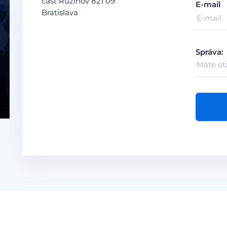
časť Ružinov
821 09
E-mail
Bratislava
Správa: