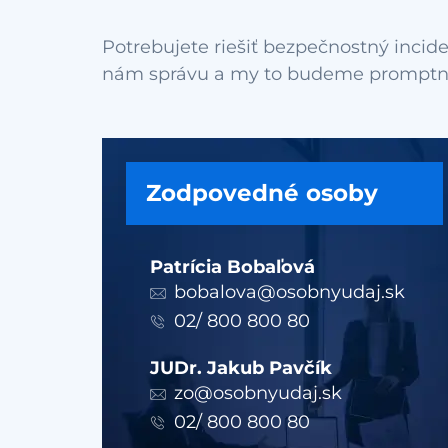
Potrebujete riešiť bezpečnostný incide
Zodpovedné osoby
Patrícia Bobaľová
bobalova@osobnyudaj.sk
02/ 800 800 80
JUDr. Jakub Pavčík
zo@osobnyudaj.sk
02/ 800 800 80