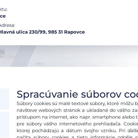
ktu:
ce
Adresa:
Hlavná ulica 230/99, 985 31 Rapovce
Spracúvanie súborov co
Súbory cookies sú malé textové súbory, ktoré môžu b
návšteve webových stránok a ukladané do vášho zari
prístupom na internet, ako napr. smartphone alebo ta
pre súbory vášho internetového prehliadača. Cooki
ktorej pochádzajú a dátum svojho vzniku. Pri ďal
načíta súbory cookies a tieto informácie odošle 