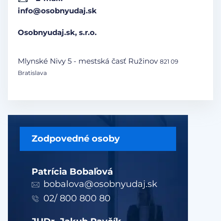
info@osobnyudaj.sk
Osobnyudaj.sk, s.r.o.
Mlynské Nivy 5 - mestská časť Ružinov
821 09
Bratislava
Zodpovedné osoby
Patrícia Bobaľová
bobalova@osobnyudaj.sk
02/ 800 800 80