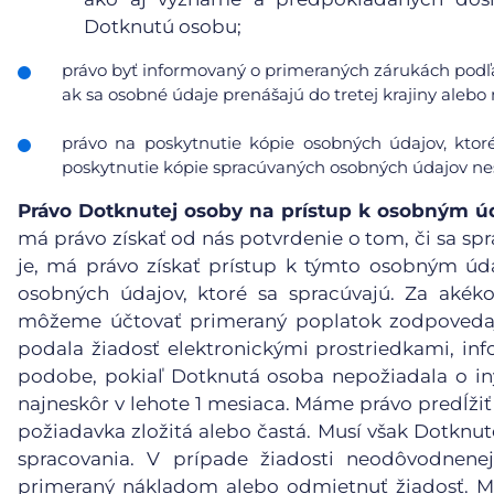
Dotknutú osobu;
právo byť informovaný o primeraných zárukách podľa
ak sa osobné údaje prenášajú do tretej krajiny ale
právo na poskytnutie kópie osobných údajov, ktor
poskytnutie kópie spracúvaných osobných údajov nes
Právo Dotknutej osoby na prístup k osobným 
má právo získať od nás potvrdenie o tom, či sa spr
je, má právo získať prístup k týmto osobným ú
osobných údajov, ktoré sa spracúvajú. Za akéko
môžeme účtovať primeraný poplatok zodpovedaj
podala žiadosť elektronickými prostriedkami, inf
podobe, pokiaľ Dotknutá osoba nepožiadala o in
najneskôr v lehote 1 mesiaca. Máme právo predĺžiť
požiadavka zložitá alebo častá. Musí však Dotknu
spracovania. V prípade žiadosti neodôvodnene
primeraný nákladom alebo odmietnuť žiadosť. Mu