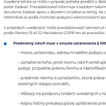
Uvedená lehota sa môže v prípade potreby predĺžiť o ďalš
počet žiadostí. Prevádzkovateľ informuje o každom tako
doručenia žiadosti spolu s dôvodmi zmeškania lehoty. Ak 
informácie sa podľa možnosti poskytnú elektronickými pro
V prípadoch uvedených môže prevádzkovateľ odmietnuť kon
podľa článkov 15 až 22 Nariadenia GDPR len ak preukáže, ž
Predmetný návrh musí v zmysle ustanovenia § 100
- meno, priezvisko, adresu trvalého pobytu 
- označenie toho, proti komu návrh smeruje;
pobyt, prípadne právnu formu a identifikačn
- predmet návrhu s označením, ktoré práva 
osobných údajov porušili;
- dôkazy na podporu tvrdení uvedených v n
- kópiu listiny preukazujúcej uplatnenie prá