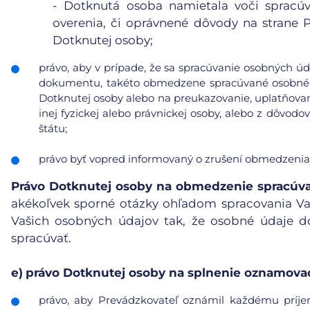
- Dotknutá osoba namietala voči spracúv
overenia, či oprávnené dôvody na strane
Dotknutej osoby;
právo, aby v prípade, že sa spracúvanie osobných úd
dokumentu, takéto obmedzene spracúvané osobné ú
Dotknutej osoby alebo na preukazovanie, uplatňovan
inej fyzickej alebo právnickej osoby, alebo z dôvod
štátu;
právo byť vopred informovaný o zrušení obmedzenia
Právo Dotknutej osoby na obmedzenie spracúv
akékoľvek sporné otázky ohľadom spracovania V
Vašich osobných údajov tak, že osobné údaje d
spracúvať.
e)
právo Dotknutej osoby na splnenie oznamovac
právo, aby Prevádzkovateľ oznámil každému príje