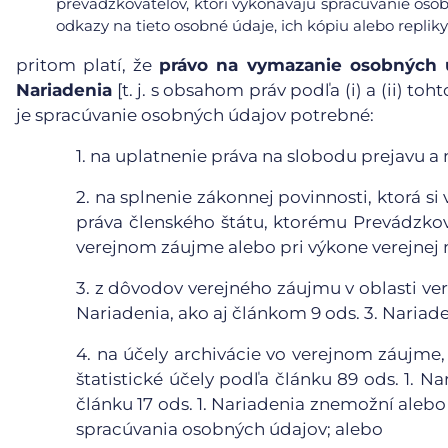
prevádzkovateľov, ktorí vykonávajú spracúvanie osob
odkazy na tieto osobné údaje, ich kópiu alebo repliky
pritom platí, že
právo na vymazanie osobných ú
Nariadenia
[t. j. s obsahom práv podľa (i) a (ii) t
je spracúvanie osobných údajov potrebné:
1.
na uplatnenie práva na slobodu prejavu a 
2.
na splnenie zákonnej povinnosti, ktorá s
práva členského štátu, ktorému Prevádzkova
verejnom záujme alebo pri výkone verejnej 
3.
z dôvodov verejného záujmu v oblasti vere
Nariadenia, ako aj článkom 9 ods. 3. Nariade
4.
na účely archivácie vo verejnom záujme,
štatistické účely podľa článku 89 ods. 1. N
článku 17 ods. 1. Nariadenia znemožní aleb
spracúvania osobných údajov; alebo