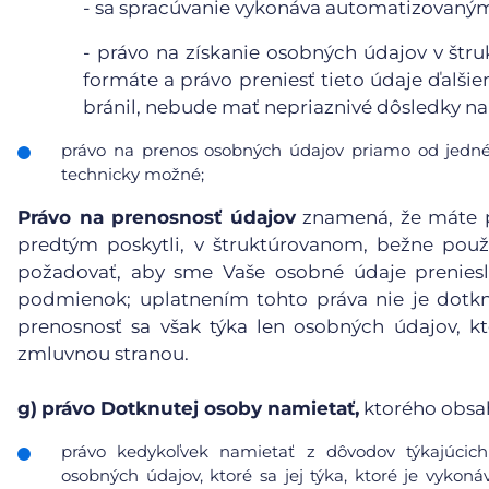
-
sa spracúvanie vykonáva automatizovanými
-
právo na získanie osobných údajov v štr
formáte a právo preniesť tieto údaje ďalši
bránil, nebude mať nepriaznivé dôsledky na 
právo na prenos osobných údajov priamo od jedné
technicky možné;
Právo na prenosnosť údajov
znamená, že máte p
predtým poskytli, v štruktúrovanom, bežne pou
požadovať, aby sme Vaše osobné údaje preniesl
podmienok; uplatnením tohto práva nie je dotk
prenosnosť sa však týka len osobných údajov, kt
zmluvnou stranou.
g)
právo Dotknutej osoby namietať,
ktorého obsa
právo kedykoľvek namietať z dôvodov týkajúcich 
osobných údajov, ktoré sa jej týka, ktoré je vykoná