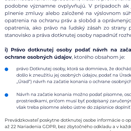
podobne významne ovplyvňujú. V prípadoch ak j
plnenie zmluvy alebo založené na výslovnom súh
opatrenia na ochranu práv a slobôd a oprávnený
opatrenia, ako právo na ľudský zásah zo strany p
stanovisko a práva dotknutej osoby napadnúť rozh
i)
Právo dotknutej osoby podať návrh na zača
ochrane osobných údajov
, ktorého obsahom je:
právo Dotknutej osoby, ktorá sa domnieva, že doch
došlo k zneužitiu jej osobných údajov, podať na Úrad
,,Úrad“) návrh na začatie konania o ochrane osobnýc
Návrh na začatie konania možno podať písomne, oso
prostriedkami, pričom musí byť podpísaný zaručeným
však treba písomne alebo ústne do zápisnice doplniť 
Prevádzkovateľ poskytne dotknutej osobe informácie o opatr
až 22 Nariadenia GDPR, bez zbytočného odkladu a v každ