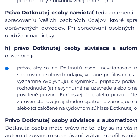
plnenie úlohy z dôvodov verejného záujmu;
Právo Dotknutej osoby namietať
teda znamená, ž
spracovaniu Vašich osobných údajov, ktoré sp
oprávnených dôvodov. Pri spracúvaní osobných
obdržaní námietky.
h)
právo Dotknutej osoby súvisiace s auto
obsahom je:
právo, aby sa na Dotknutú osobu nevzťahovalo r
spracúvaní osobných údajov, vrátane profilovania, a
významne ovplyvňujú, s výnimkou prípadov podľa čl
rozhodnutie: (a) nevyhnutné na uzavretie alebo pl
povolené právom Európskej únie alebo právom čle
zároveň stanovujú aj vhodné opatrenia zaručujúce 
alebo (c) založené na výslovnom súhlase Dotknutej o
Právo Dotknutej osoby súvisiace s automatiz
Dotknutá osoba máte právo na to, aby sa na vás n
automatizovanom spracúvaní, vrátane profilovania, 