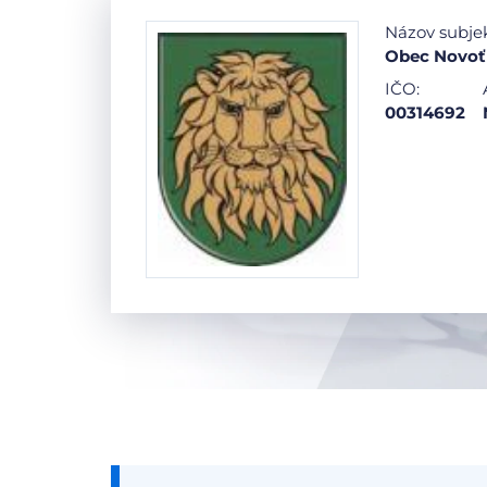
Názov subje
Obec Novoť
IČO:
00314692