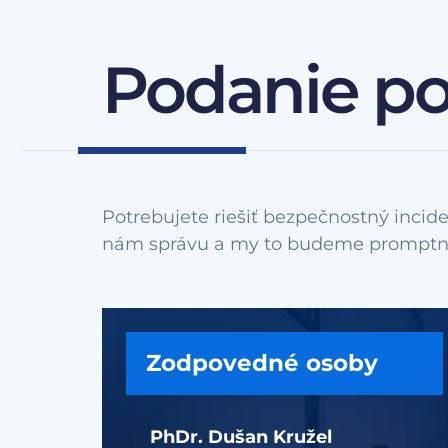
Podanie p
Potrebujete riešiť bezpečnostný incide
Zodpovedné osoby
PhDr. Dušan Kružel