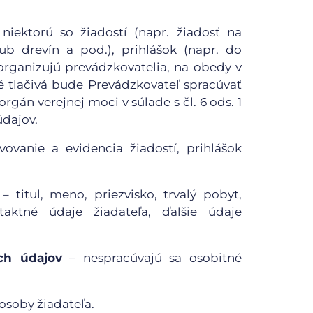
iektorú so žiadostí (napr. žiadosť na
ub drevín a pod.), prihlášok (napr. do
 organizujú prevádzkovatelia, na obedy v
né tlačivá bude Prevádzkovateľ spracúvať
rgán verejnej moci v súlade s čl. 6 ods. 1
dajov.
ovanie a evidencia žiadostí, prihlášok
– titul, meno, priezvisko, trvalý pobyt,
aktné údaje žiadateľa, ďalšie údaje
ch údajov
– nespracúvajú sa osobitné
 osoby žiadateľa.