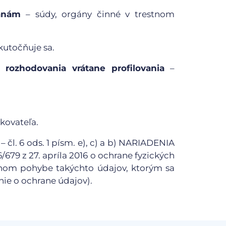
ranám
– súdy, orgány činné v trestnom
kutočňuje sa.
 rozhodovania vrátane profilovania
–
kovateľa.
– čl. 6 ods. 1 písm. e), c) a b) NARIADENIA
 z 27. apríla 2016 o ochrane fyzických
ľnom pohybe takýchto údajov, ktorým sa
ie o ochrane údajov).