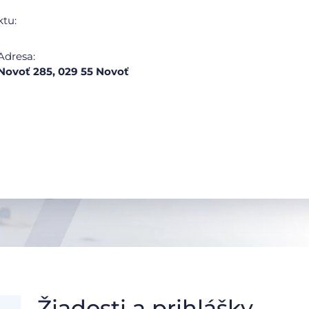
ktu:
Adresa:
Novoť 285, 029 55 Novoť
Žiadosti a prihlášky