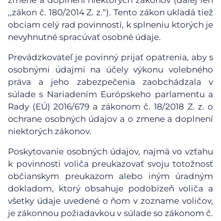
zmene a doplnení niektorých zákonov (ďalej len
,,zákon č. 180/2014 Z. z.“). Tento zákon ukladá tiež
obciam celý rad povinností, k splneniu ktorých je
nevyhnutné spracúvať osobné údaje.
Prevádzkovateľ je povinný prijať opatrenia, aby s
osobnými údajmi na účely výkonu volebného
práva a jeho zabezpečenia zaobchádzala v
súlade s Nariadením Európskeho parlamentu a
Rady (EÚ) 2016/679 a zákonom č. 18/2018 Z. z. o
ochrane osobných údajov a o zmene a doplnení
niektorých zákonov.
Poskytovanie osobných údajov, najmä vo vzťahu
k povinnosti voliča preukazovať svoju totožnosť
občianskym preukazom alebo iným úradným
dokladom, ktorý obsahuje podobizeň voliča a
všetky údaje uvedené o ňom v zozname voličov,
je zákonnou požiadavkou v súlade so zákonom č.