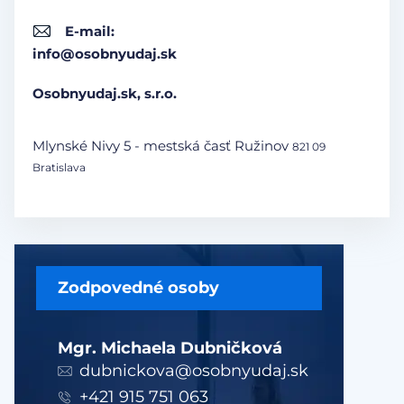
E-mail:
info@osobnyudaj.sk
Osobnyudaj.sk, s.r.o.
Mlynské Nivy 5 - mestská časť Ružinov
821 09
Bratislava
Zodpovedné osoby
Mgr. Michaela Dubničková
dubnickova@osobnyudaj.sk
+421 915 751 063