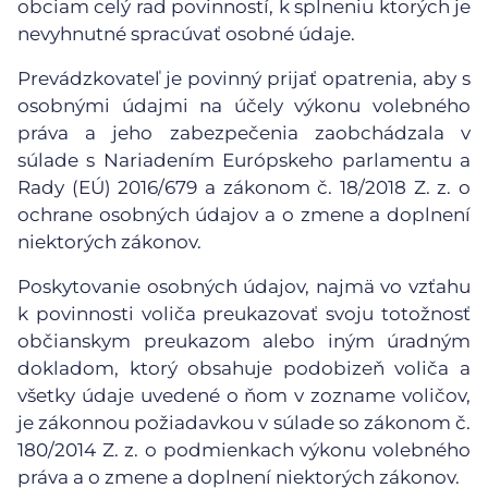
obciam celý rad povinností, k splneniu ktorých je
nevyhnutné spracúvať osobné údaje.
Prevádzkovateľ je povinný prijať opatrenia, aby s
osobnými údajmi na účely výkonu volebného
práva a jeho zabezpečenia zaobchádzala v
súlade s Nariadením Európskeho parlamentu a
Rady (EÚ) 2016/679 a zákonom č. 18/2018 Z. z. o
ochrane osobných údajov a o zmene a doplnení
niektorých zákonov.
Poskytovanie osobných údajov, najmä vo vzťahu
k povinnosti voliča preukazovať svoju totožnosť
občianskym preukazom alebo iným úradným
dokladom, ktorý obsahuje podobizeň voliča a
všetky údaje uvedené o ňom v zozname voličov,
je zákonnou požiadavkou v súlade so zákonom č.
180/2014 Z. z. o podmienkach výkonu volebného
práva a o zmene a doplnení niektorých zákonov.