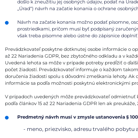
došlo k zneužitiu jej osobných údajov, podať na Úrad
,,Úrad“) návrh na začatie konania o ochrane osobnýc
Návrh na začatie konania možno podať písomne, oso
prostriedkami, pričom musí byť podpísaný zaručeným
však treba písomne alebo ústne do zápisnice doplniť 
Prevádzkovateľ poskytne dotknutej osobe informácie o opatr
až 22 Nariadenia GDPR, bez zbytočného odkladu a v každ
Uvedená lehota sa môže v prípade potreby predĺžiť o ďalš
počet žiadostí. Prevádzkovateľ informuje o každom tako
doručenia žiadosti spolu s dôvodmi zmeškania lehoty. Ak 
informácie sa podľa možnosti poskytnú elektronickými pro
V prípadoch uvedených môže prevádzkovateľ odmietnuť kon
podľa článkov 15 až 22 Nariadenia GDPR len ak preukáže, ž
Predmetný návrh musí v zmysle ustanovenia § 100
- meno, priezvisko, adresu trvalého pobytu 