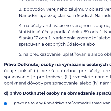
3.
z dôvodov verejného záujmu v oblasti vere
Nariadenia, ako aj článkom 9 ods. 3. Nariade
4.
na účely archivácie vo verejnom záujme,
štatistické účely podľa článku 89 ods. 1. N
článku 17 ods. 1. Nariadenia znemožní aleb
spracúvania osobných údajov; alebo
5.
na preukazovanie, uplatňovanie alebo ob
Právo Dotknutej osoby na vymazanie
osobných 
údaje pokiaľ (i) nie sú potrebné pre účely, pre
spracovanie je protiprávne, (iii) vznesiete námie
oprávnené dôvody pre spracovanie, alebo (iv) nám
d)
právo Dotknutej osoby na obmedzenie spracú
právo na to, aby Prevádzkovateľ obmedzil spracúvanie