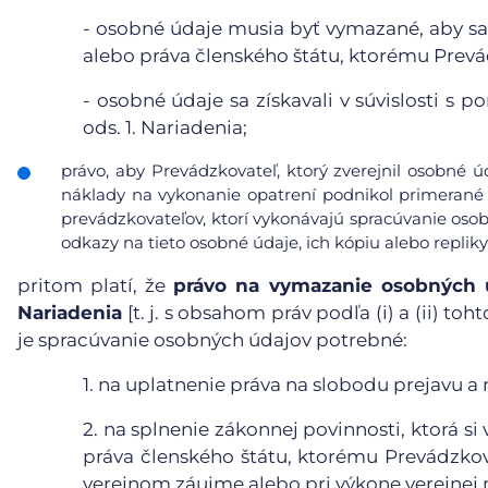
-
osobné údaje musia byť vymazané, aby sa 
alebo práva členského štátu, ktorému Prevá
-
osobné údaje sa získavali v súvislosti s 
ods. 1. Nariadenia;
právo, aby Prevádzkovateľ, ktorý zverejnil osobné 
náklady na vykonanie opatrení podnikol primerané 
prevádzkovateľov, ktorí vykonávajú spracúvanie osob
odkazy na tieto osobné údaje, ich kópiu alebo repliky
pritom platí, že
právo na vymazanie osobných ú
Nariadenia
[t. j. s obsahom práv podľa (i) a (ii) t
je spracúvanie osobných údajov potrebné:
1.
na uplatnenie práva na slobodu prejavu a 
2.
na splnenie zákonnej povinnosti, ktorá s
práva členského štátu, ktorému Prevádzkova
verejnom záujme alebo pri výkone verejnej 