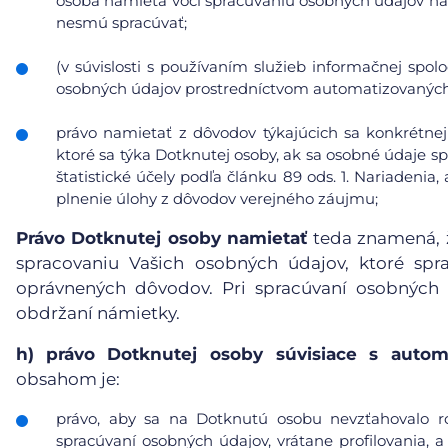
osoba namieta voči spracúvaniu osobných údajov na
nesmú spracúvať;
(v súvislosti s používaním služieb informačnej spol
osobných údajov prostredníctvom automatizovaných p
právo namietať z dôvodov týkajúcich sa konkrétnej
ktoré sa týka Dotknutej osoby, ak sa osobné údaje s
štatistické účely podľa článku 89 ods. 1. Nariadeni
plnenie úlohy z dôvodov verejného záujmu;
Právo Dotknutej osoby namietať
teda znamená, ž
spracovaniu Vašich osobných údajov, ktoré sp
oprávnených dôvodov. Pri spracúvaní osobných
obdržaní námietky.
h)
právo Dotknutej osoby súvisiace s auto
obsahom je:
právo, aby sa na Dotknutú osobu nevzťahovalo r
spracúvaní osobných údajov, vrátane profilovania, a