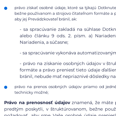
právo získať osobné údaje, ktoré sa týkajú Dotknute
bežne používanom a strojovo čitateľnom formáte a pr
aby jej Prevádzkovateľ bránil, ak:
-
sa spracúvanie zakladá na súhlase Dotkn
alebo článku 9 ods. 2. písm. a) Nariaden
Nariadenia, a súčasne;
-
sa spracúvanie vykonáva automatizovanými
-
právo na získanie osobných údajov v štr
formáte a právo preniesť tieto údaje ďalši
bránil, nebude mať nepriaznivé dôsledky na 
právo na prenos osobných údajov priamo od jedné
technicky možné;
Právo na prenosnosť údajov
znamená, že máte p
predtým poskytli, v štruktúrovanom, bežne pou
požadovať, aby sme Vaše osobné údaje preniesl