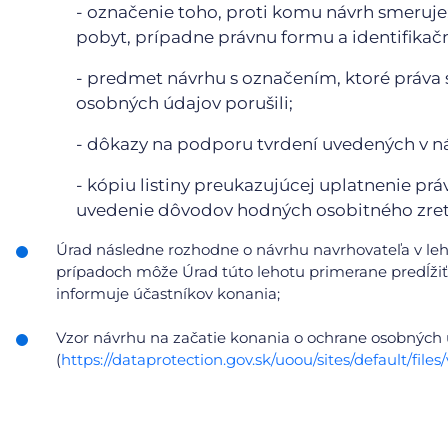
- označenie toho, proti komu návrh smeruje;
pobyt, prípadne právnu formu a identifikačn
- predmet návrhu s označením, ktoré práva 
osobných údajov porušili;
- dôkazy na podporu tvrdení uvedených v n
- kópiu listiny preukazujúcej uplatnenie prá
uvedenie dôvodov hodných osobitného zret
Úrad následne rozhodne o návrhu navrhovateľa v le
prípadoch môže Úrad túto lehotu primerane predĺžiť,
informuje účastníkov konania;
Vzor návrhu na začatie konania o ochrane osobných
(
https://dataprotection.gov.sk/uoou/sites/default/f