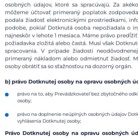
osobných údajov, ktoré sa spracúvajú. Za akéko
môžeme účtovať primeraný poplatok zodpovedaj
podala žiadosť elektronickými prostriedkami, inf
podobe, pokiaľ Dotknutá osoba nepožiadala o in
najneskôr v lehote 1 mesiaca. Máme právo predĺžiť
požiadavka zložitá alebo častá. Musí však Dotknu
spracovania. V prípade žiadosti neodôvodnene
primeraný nákladom alebo odmietnuť žiadosť. Mu
osoby obrátiť sa so sťažnosťou na dozorný orgán.
b)
právo Dotknutej osoby na opravu osobných úd
právo na to, aby Prevádzkovateľ bez zbytočného odkl
osoby;
právo na doplnenie neúplných osobných údajov Dotkn
vyhlásenia Dotknutej osoby;
Právo Dotknutej osoby na opravu osobných úd