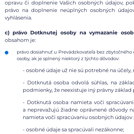
opravu či doplnenie Vašich osobných údajov, po
právo na doplnenie neúplných osobných údajov
vyhlásenia.
c)
právo Dotknutej osoby na vymazanie osobn
obsahom je:
právo dosiahnuť u Prevádzkovateľa bez zbytočného 
osoby, ak je splnený niektorý z týchto dôvodov:
-
osobné údaje už nie sú potrebné na účely, n
-
Dotknutá osoba odvolá súhlas, na základ
podmienky, že neexistuje iný právny základ
-
Dotknutá osoba namieta voči spracúvaniu
a neprevažujú žiadne oprávnené dôvody n
namieta voči spracúvaniu osobných údajov p
-
osobné údaje sa spracúvali nezákonne;