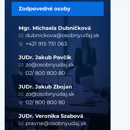
Zodpovedné osoby
Mgr. Michaela Dubničková
dubnickova@osobnyudaj.sk
+421 915 751 063
JUDr. Jakub Pavčík
zo@osobnyudaj.sk
02/ 800 800 80
JUDr. Jakub Zbojan
zo@osobnyudaj.sk
02/ 800 800 80
JUDr. Veronika Szabová
pravne@osobnyudaj.sk