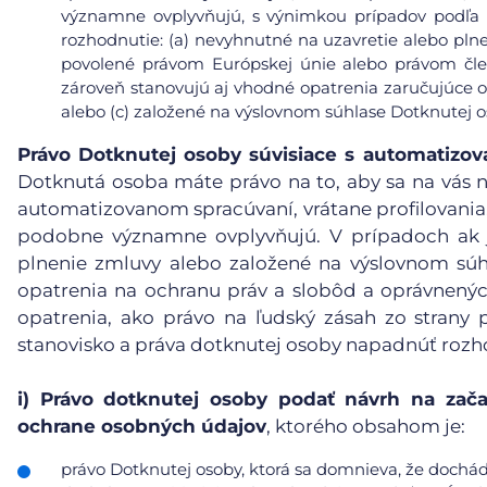
významne ovplyvňujú, s výnimkou prípadov podľa čl
rozhodnutie: (a) nevyhnutné na uzavretie alebo pl
povolené právom Európskej únie alebo právom čle
zároveň stanovujú aj vhodné opatrenia zaručujúce 
alebo (c) založené na výslovnom súhlase Dotknutej o
Právo Dotknutej osoby súvisiace s automatiz
Dotknutá osoba máte právo na to, aby sa na vás n
automatizovanom spracúvaní, vrátane profilovania, 
podobne významne ovplyvňujú. V prípadoch ak j
plnenie zmluvy alebo založené na výslovnom súh
opatrenia na ochranu práv a slobôd a oprávnený
opatrenia, ako právo na ľudský zásah zo strany p
stanovisko a práva dotknutej osoby napadnúť rozh
i)
Právo dotknutej osoby podať návrh na zača
ochrane osobných údajov
, ktorého obsahom je:
právo Dotknutej osoby, ktorá sa domnieva, že doch