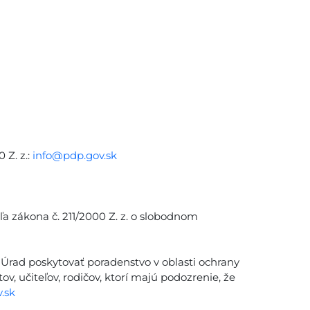
 Z. z.:
info@pdp.gov.sk
ľa zákona č. 211/2000 Z. z. o slobodnom
Úrad poskytovať poradenstvo v oblasti ochrany
v, učiteľov, rodičov, ktorí majú podozrenie, že
.sk