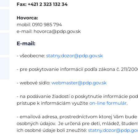
Fax: +421 2 323 132 34
Hovorca:
mobil: 0910 985 794
e-mail:
hovorca@pdp.gov.sk
E-mail:
- všeobecne:
statny.dozor@pdp.gov.sk
- pre poskytovanie informácií podľa zákona č. 211/2000
- webové sídlo:
webmaster@pdp.gov.sk
- na podávanie žiadostí o poskytnutie informácie pod
prístupe k informáciám využite
on-line formulár
.
- emailová adresa, prostredníctvom ktorej Vám bude 
osobných údajov. Je určená pre deti, mládež, študento
ich osobné údaje boli zneužité:
statny.dozor@pdp.gov