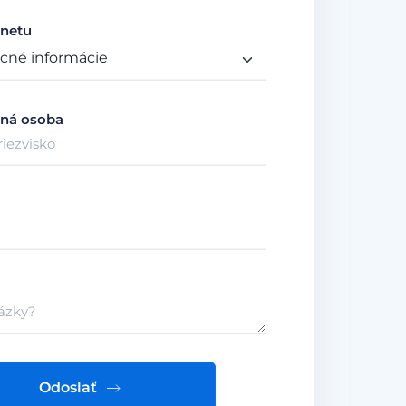
netu
ná osoba
Odoslať