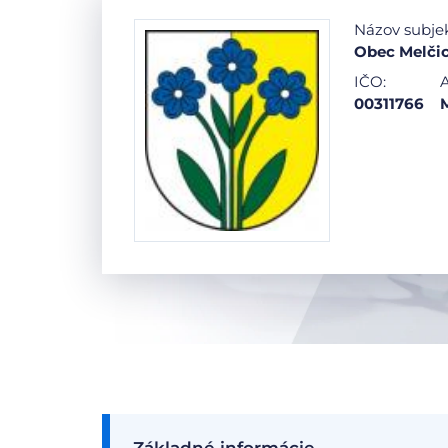
Názov subje
Obec Melči
IČO:
A
00311766
M
Základné informácie