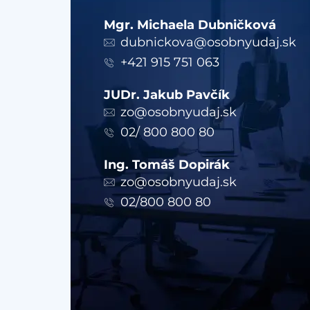
Mgr. Michaela Dubničková
dubnickova@osobnyudaj.sk
+421 915 751 063
JUDr. Jakub Pavčík
zo@osobnyudaj.sk
02/ 800 800 80
Ing. Tomáš Dopirák
zo@osobnyudaj.sk
02/800 800 80