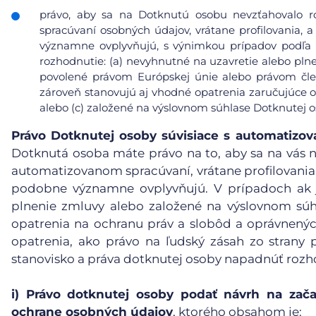
právo, aby sa na Dotknutú osobu nevzťahovalo r
spracúvaní osobných údajov, vrátane profilovania, a
významne ovplyvňujú, s výnimkou prípadov podľa čl
rozhodnutie: (a) nevyhnutné na uzavretie alebo pl
povolené právom Európskej únie alebo právom čle
zároveň stanovujú aj vhodné opatrenia zaručujúce 
alebo (c) založené na výslovnom súhlase Dotknutej o
Právo Dotknutej osoby súvisiace s automatiz
Dotknutá osoba máte právo na to, aby sa na vás n
automatizovanom spracúvaní, vrátane profilovania, 
podobne významne ovplyvňujú. V prípadoch ak j
plnenie zmluvy alebo založené na výslovnom súh
opatrenia na ochranu práv a slobôd a oprávnený
opatrenia, ako právo na ľudský zásah zo strany p
stanovisko a práva dotknutej osoby napadnúť rozh
i)
Právo dotknutej osoby podať návrh na zača
ochrane osobných údajov
, ktorého obsahom je: