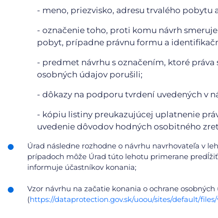
- meno, priezvisko, adresu trvalého pobytu 
- označenie toho, proti komu návrh smeruje;
pobyt, prípadne právnu formu a identifikačn
- predmet návrhu s označením, ktoré práva 
osobných údajov porušili;
- dôkazy na podporu tvrdení uvedených v n
- kópiu listiny preukazujúcej uplatnenie prá
uvedenie dôvodov hodných osobitného zret
Úrad následne rozhodne o návrhu navrhovateľa v le
prípadoch môže Úrad túto lehotu primerane predĺžiť,
informuje účastníkov konania;
Vzor návrhu na začatie konania o ochrane osobných
(
https://dataprotection.gov.sk/uoou/sites/default/f