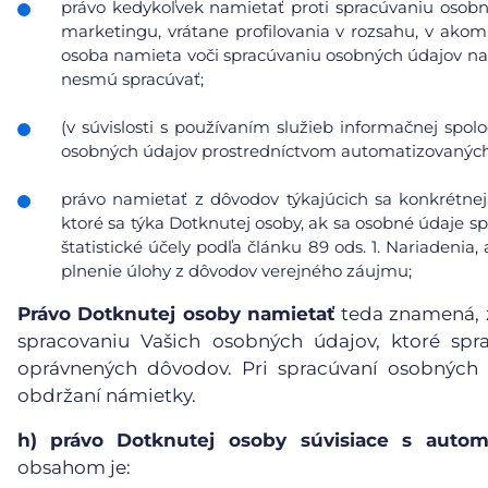
právo kedykoľvek namietať proti spracúvaniu osobn
marketingu, vrátane profilovania v rozsahu, v ako
osoba namieta voči spracúvaniu osobných údajov na
nesmú spracúvať;
(v súvislosti s používaním služieb informačnej spol
osobných údajov prostredníctvom automatizovaných p
právo namietať z dôvodov týkajúcich sa konkrétnej
ktoré sa týka Dotknutej osoby, ak sa osobné údaje s
štatistické účely podľa článku 89 ods. 1. Nariadeni
plnenie úlohy z dôvodov verejného záujmu;
Právo Dotknutej osoby namietať
teda znamená, ž
spracovaniu Vašich osobných údajov, ktoré sp
oprávnených dôvodov. Pri spracúvaní osobných
obdržaní námietky.
h)
právo Dotknutej osoby súvisiace s auto
obsahom je: