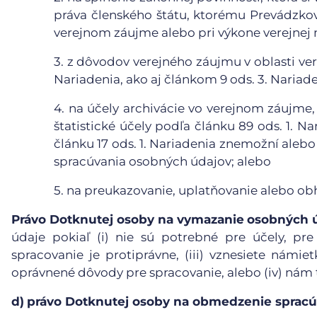
práva členského štátu, ktorému Prevádzkova
verejnom záujme alebo pri výkone verejnej 
3.
z dôvodov verejného záujmu v oblasti vere
Nariadenia, ako aj článkom 9 ods. 3. Nariade
4.
na účely archivácie vo verejnom záujme,
štatistické účely podľa článku 89 ods. 1. N
článku 17 ods. 1. Nariadenia znemožní aleb
spracúvania osobných údajov; alebo
5.
na preukazovanie, uplatňovanie alebo ob
Právo Dotknutej osoby na vymazanie
osobných 
údaje pokiaľ (i) nie sú potrebné pre účely, pre
spracovanie je protiprávne, (iii) vznesiete námie
oprávnené dôvody pre spracovanie, alebo (iv) nám
d)
právo Dotknutej osoby na obmedzenie spracú