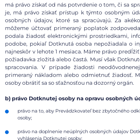
má právo získať od nás potvrdenie o tom, či sa spr
je, má právo získať prístup k týmto osobným ú
osobných údajov, ktoré sa spracúvajú. Za akéko
môžeme účtovať primeraný poplatok zodpovedaj
podala žiadosť elektronickými prostriedkami, inf
podobe, pokiaľ Dotknutá osoba nepožiadala o in
najneskôr v lehote 1 mesiaca. Máme právo predĺžiť
požiadavka zložitá alebo častá. Musí však Dotknu
spracovania. V prípade žiadosti neodôvodnene
primeraný nákladom alebo odmietnuť žiadosť. Mu
osoby obrátiť sa so sťažnosťou na dozorný orgán.
b)
právo Dotknutej osoby na opravu osobných úd
právo na to, aby Prevádzkovateľ bez zbytočného odkl
osoby;
právo na doplnenie neúplných osobných údajov Dotkn
vyhlásenia Dotknutej osoby;