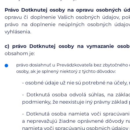
Právo Dotknutej osoby na opravu osobných úd
opravu či doplnenie Vašich osobných údajov, po
právo na doplnenie neúplných osobných údajov
vyhlásenia.
c)
právo Dotknutej osoby na vymazanie osobn
obsahom je:
právo dosiahnuť u Prevádzkovateľa bez zbytočného 
osoby, ak je splnený niektorý z týchto dôvodov:
-
osobné údaje už nie sú potrebné na účely, n
-
Dotknutá osoba odvolá súhlas, na základ
podmienky, že neexistuje iný právny základ
-
Dotknutá osoba namieta voči spracúvaniu
a neprevažujú žiadne oprávnené dôvody n
namieta voči spracúvaniu osobných údajov p