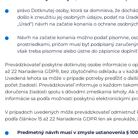
právo Dotknutej osoby, ktorá sa domnieva, že doch
došlo k zneužitiu jej osobných údajov, podať na Úrad
,,Úrad“) návrh na začatie konania o ochrane osobnýc
Návrh na začatie konania možno podať písomne, oso
prostriedkami, pričom musí byť podpísaný zaručeným
však treba písomne alebo ústne do zápisnice doplniť 
Prevádzkovateľ poskytne dotknutej osobe informácie o opatr
až 22 Nariadenia GDPR, bez zbytočného odkladu a v každ
Uvedená lehota sa môže v prípade potreby predĺžiť o ďalš
počet žiadostí. Prevádzkovateľ informuje o každom tako
doručenia žiadosti spolu s dôvodmi zmeškania lehoty. Ak 
informácie sa podľa možnosti poskytnú elektronickými pro
V prípadoch uvedených môže prevádzkovateľ odmietnuť kon
podľa článkov 15 až 22 Nariadenia GDPR len ak preukáže, ž
Predmetný návrh musí v zmysle ustanovenia § 100