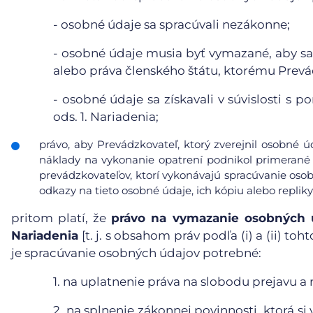
-
osobné údaje sa spracúvali nezákonne;
-
osobné údaje musia byť vymazané, aby sa 
alebo práva členského štátu, ktorému Prevá
-
osobné údaje sa získavali v súvislosti s 
ods. 1. Nariadenia;
právo, aby Prevádzkovateľ, ktorý zverejnil osobné 
náklady na vykonanie opatrení podnikol primerané 
prevádzkovateľov, ktorí vykonávajú spracúvanie osob
odkazy na tieto osobné údaje, ich kópiu alebo repliky
pritom platí, že
právo na vymazanie osobných ú
Nariadenia
[t. j. s obsahom práv podľa (i) a (ii) t
je spracúvanie osobných údajov potrebné:
1.
na uplatnenie práva na slobodu prejavu a 
2.
na splnenie zákonnej povinnosti, ktorá s