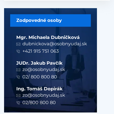
Zodpovedné osoby
Mgr. Michaela Dubničková
dubnickova@osobnyudaj.sk
+421 915 751 063
JUDr. Jakub Pavčík
zo@osobnyudaj.sk
02/ 800 800 80
Ing. Tomáš Dopirák
zo@osobnyudaj.sk
02/800 800 80