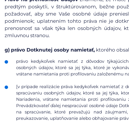
predtým poskytli, v štruktúrovanom, bežne pou
požadovať, aby sme Vaše osobné údaje preniesl
podmienok; uplatnením tohto práva nie je dotk
prenosnosť sa však týka len osobných údajov, kt
zmluvnou stranou.
g)
právo Dotknutej osoby namietať,
ktorého obsa
právo kedykoľvek namietať z dôvodov týkajúcich 
osobných údajov, ktoré sa jej týka, ktoré je vykoná
vrátane namietania proti profilovaniu založenému n
[v prípade realizácie práva kedykoľvek namietať z d
spracúvaniu osobných údajov, ktoré sa jej týka, kto
Nariadenia, vrátane namietania proti profilovani
Prevádzkovateľ ďalej nespracúval osobné údaje Dot
na spracúvanie, ktoré prevažujú nad záujmami
preukazovanie, uplatňovanie alebo obhajovanie prá