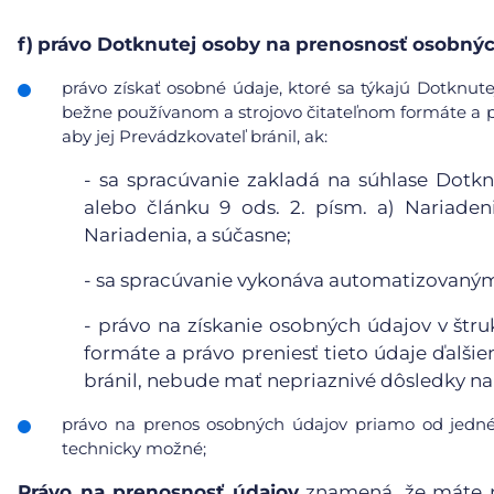
f)
právo Dotknutej osoby na prenosnosť osobnýc
právo získať osobné údaje, ktoré sa týkajú Dotknute
bežne používanom a strojovo čitateľnom formáte a pr
aby jej Prevádzkovateľ bránil, ak:
-
sa spracúvanie zakladá na súhlase Dotkn
alebo článku 9 ods. 2. písm. a) Nariaden
Nariadenia, a súčasne;
-
sa spracúvanie vykonáva automatizovanými
-
právo na získanie osobných údajov v štr
formáte a právo preniesť tieto údaje ďalši
bránil, nebude mať nepriaznivé dôsledky na 
právo na prenos osobných údajov priamo od jedné
technicky možné;
Právo na prenosnosť údajov
znamená, že máte p