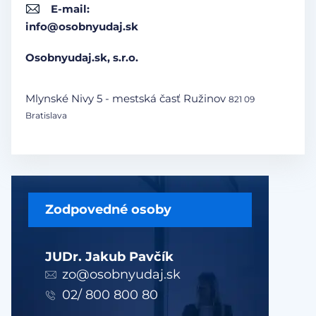
E-mail:
info@osobnyudaj.sk
Osobnyudaj.sk, s.r.o.
Mlynské Nivy 5 - mestská časť Ružinov
821 09
Bratislava
Zodpovedné osoby
JUDr. Jakub Pavčík
zo@osobnyudaj.sk
02/ 800 800 80