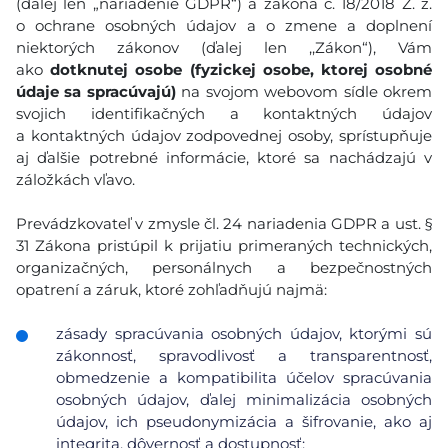
(ďalej len „nariadenie GDPR“) a zákona č. 18/2018 Z. z.
o ochrane osobných údajov a o zmene a doplnení
niektorých zákonov (ďalej len ,,Zákon“), Vám
ako
dotknutej osobe (fyzickej osobe, ktorej osobné
údaje sa spracúvajú)
na svojom webovom sídle okrem
svojich identifikačných a kontaktných údajov
a kontaktných údajov zodpovednej osoby, sprístupňuje
aj ďalšie potrebné informácie, ktoré sa nachádzajú v
záložkách vľavo.
Prevádzkovateľ v zmysle čl. 24 nariadenia GDPR a ust. §
31 Zákona pristúpil k prijatiu primeraných technických,
organizačných, personálnych a bezpečnostných
opatrení a záruk, ktoré zohľadňujú najmä:
zásady spracúvania osobných údajov, ktorými sú
zákonnosť, spravodlivosť a transparentnosť,
obmedzenie a kompatibilita účelov spracúvania
osobných údajov, ďalej minimalizácia osobných
údajov, ich pseudonymizácia a šifrovanie, ako aj
integrita, dôvernosť a dostupnosť;