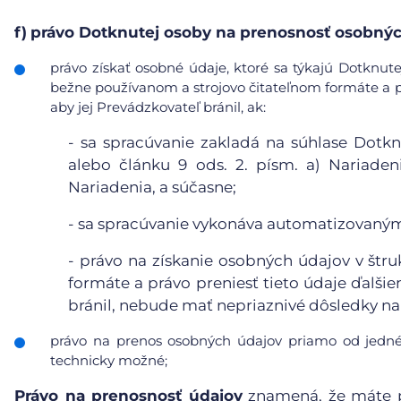
f)
právo Dotknutej osoby na prenosnosť osobnýc
právo získať osobné údaje, ktoré sa týkajú Dotknute
bežne používanom a strojovo čitateľnom formáte a pr
aby jej Prevádzkovateľ bránil, ak:
-
sa spracúvanie zakladá na súhlase Dotkn
alebo článku 9 ods. 2. písm. a) Nariaden
Nariadenia, a súčasne;
-
sa spracúvanie vykonáva automatizovanými
-
právo na získanie osobných údajov v štr
formáte a právo preniesť tieto údaje ďalši
bránil, nebude mať nepriaznivé dôsledky na 
právo na prenos osobných údajov priamo od jedné
technicky možné;
Právo na prenosnosť údajov
znamená, že máte p