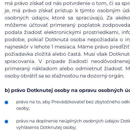
má právo získať od nás potvrdenie o tom, či sa spr
je, má právo získať prístup k týmto osobným ú
osobných údajov, ktoré sa spracúvajú. Za akéko
môžeme účtovať primeraný poplatok zodpovedaj
podala žiadosť elektronickými prostriedkami, inf
podobe, pokiaľ Dotknutá osoba nepožiadala o in
najneskôr v lehote 1 mesiaca. Máme právo predĺžiť
požiadavka zložitá alebo častá. Musí však Dotknu
spracovania. V prípade žiadosti neodôvodnene
primeraný nákladom alebo odmietnuť žiadosť. Mu
osoby obrátiť sa so sťažnosťou na dozorný orgán.
b)
právo Dotknutej osoby na opravu osobných úd
právo na to, aby Prevádzkovateľ bez zbytočného odkl
osoby;
právo na doplnenie neúplných osobných údajov Dotkn
vyhlásenia Dotknutej osoby;