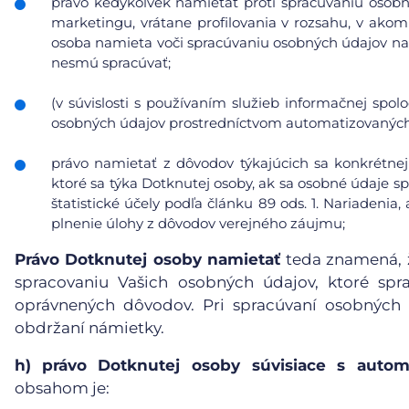
právo kedykoľvek namietať proti spracúvaniu osobn
marketingu, vrátane profilovania v rozsahu, v ako
osoba namieta voči spracúvaniu osobných údajov na
nesmú spracúvať;
(v súvislosti s používaním služieb informačnej spol
osobných údajov prostredníctvom automatizovaných p
právo namietať z dôvodov týkajúcich sa konkrétnej
ktoré sa týka Dotknutej osoby, ak sa osobné údaje s
štatistické účely podľa článku 89 ods. 1. Nariadeni
plnenie úlohy z dôvodov verejného záujmu;
Právo Dotknutej osoby namietať
teda znamená, ž
spracovaniu Vašich osobných údajov, ktoré sp
oprávnených dôvodov. Pri spracúvaní osobných
obdržaní námietky.
h)
právo Dotknutej osoby súvisiace s auto
obsahom je: