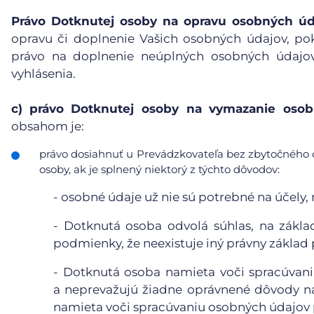
Právo Dotknutej osoby na opravu osobných úd
opravu či doplnenie Vašich osobných údajov, po
právo na doplnenie neúplných osobných údajov
vyhlásenia.
c)
právo Dotknutej osoby na vymazanie osobn
obsahom je:
právo dosiahnuť u Prevádzkovateľa bez zbytočného 
osoby, ak je splnený niektorý z týchto dôvodov:
-
osobné údaje už nie sú potrebné na účely, n
-
Dotknutá osoba odvolá súhlas, na základ
podmienky, že neexistuje iný právny základ
-
Dotknutá osoba namieta voči spracúvaniu
a neprevažujú žiadne oprávnené dôvody n
namieta voči spracúvaniu osobných údajov p