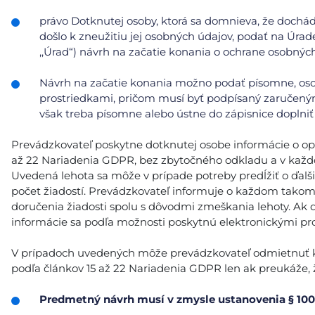
právo Dotknutej osoby, ktorá sa domnieva, že doch
došlo k zneužitiu jej osobných údajov, podať na Úrad
,,Úrad“) návrh na začatie konania o ochrane osobnýc
Návrh na začatie konania možno podať písomne, oso
prostriedkami, pričom musí byť podpísaný zaručeným
však treba písomne alebo ústne do zápisnice doplniť 
Prevádzkovateľ poskytne dotknutej osobe informácie o opatr
až 22 Nariadenia GDPR, bez zbytočného odkladu a v každ
Uvedená lehota sa môže v prípade potreby predĺžiť o ďalš
počet žiadostí. Prevádzkovateľ informuje o každom tako
doručenia žiadosti spolu s dôvodmi zmeškania lehoty. Ak 
informácie sa podľa možnosti poskytnú elektronickými pro
V prípadoch uvedených môže prevádzkovateľ odmietnuť kon
podľa článkov 15 až 22 Nariadenia GDPR len ak preukáže, ž
Predmetný návrh musí v zmysle ustanovenia § 100