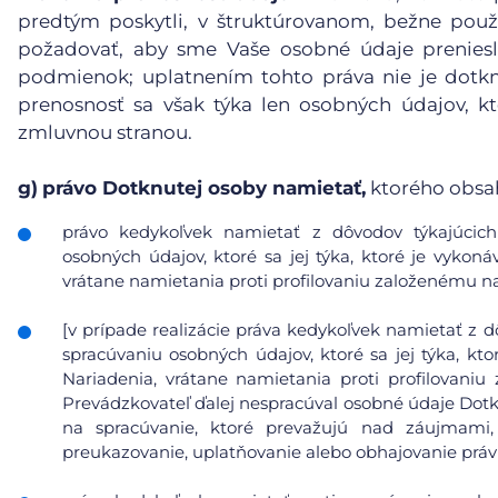
predtým poskytli, v štruktúrovanom, bežne pou
požadovať, aby sme Vaše osobné údaje preniesl
podmienok; uplatnením tohto práva nie je dotk
prenosnosť sa však týka len osobných údajov, kt
zmluvnou stranou.
g)
právo Dotknutej osoby namietať,
ktorého obsa
právo kedykoľvek namietať z dôvodov týkajúcich 
osobných údajov, ktoré sa jej týka, ktoré je vykoná
vrátane namietania proti profilovaniu založenému n
[v prípade realizácie práva kedykoľvek namietať z d
spracúvaniu osobných údajov, ktoré sa jej týka, kto
Nariadenia, vrátane namietania proti profilovani
Prevádzkovateľ ďalej nespracúval osobné údaje Dot
na spracúvanie, ktoré prevažujú nad záujmami
preukazovanie, uplatňovanie alebo obhajovanie prá