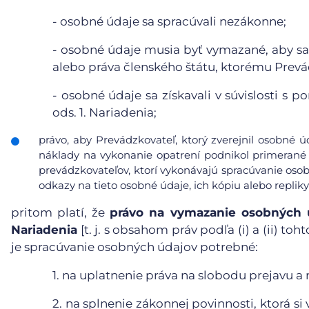
-
osobné údaje sa spracúvali nezákonne;
-
osobné údaje musia byť vymazané, aby sa 
alebo práva členského štátu, ktorému Prevá
-
osobné údaje sa získavali v súvislosti s 
ods. 1. Nariadenia;
právo, aby Prevádzkovateľ, ktorý zverejnil osobné 
náklady na vykonanie opatrení podnikol primerané 
prevádzkovateľov, ktorí vykonávajú spracúvanie osob
odkazy na tieto osobné údaje, ich kópiu alebo repliky
pritom platí, že
právo na vymazanie osobných ú
Nariadenia
[t. j. s obsahom práv podľa (i) a (ii) t
je spracúvanie osobných údajov potrebné:
1.
na uplatnenie práva na slobodu prejavu a 
2.
na splnenie zákonnej povinnosti, ktorá s