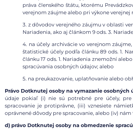
práva členského štátu, ktorému Prevádzkova
verejnom záujme alebo pri výkone verejnej 
3.
z dôvodov verejného záujmu v oblasti vere
Nariadenia, ako aj článkom 9 ods. 3. Nariade
4.
na účely archivácie vo verejnom záujme,
štatistické účely podľa článku 89 ods. 1. N
článku 17 ods. 1. Nariadenia znemožní aleb
spracúvania osobných údajov; alebo
5.
na preukazovanie, uplatňovanie alebo ob
Právo Dotknutej osoby na vymazanie
osobných 
údaje pokiaľ (i) nie sú potrebné pre účely, pre
spracovanie je protiprávne, (iii) vznesiete námie
oprávnené dôvody pre spracovanie, alebo (iv) nám
d)
právo Dotknutej osoby na obmedzenie spracú