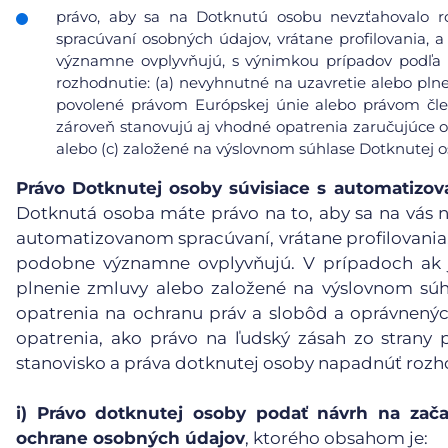
právo, aby sa na Dotknutú osobu nevzťahovalo r
spracúvaní osobných údajov, vrátane profilovania, a
významne ovplyvňujú, s výnimkou prípadov podľa čl
rozhodnutie: (a) nevyhnutné na uzavretie alebo pl
povolené právom Európskej únie alebo právom čle
zároveň stanovujú aj vhodné opatrenia zaručujúce 
alebo (c) založené na výslovnom súhlase Dotknutej o
Právo Dotknutej osoby súvisiace s automatiz
Dotknutá osoba máte právo na to, aby sa na vás n
automatizovanom spracúvaní, vrátane profilovania, 
podobne významne ovplyvňujú. V prípadoch ak j
plnenie zmluvy alebo založené na výslovnom súh
opatrenia na ochranu práv a slobôd a oprávnený
opatrenia, ako právo na ľudský zásah zo strany p
stanovisko a práva dotknutej osoby napadnúť rozh
i)
Právo dotknutej osoby podať návrh na zača
ochrane osobných údajov
, ktorého obsahom je: