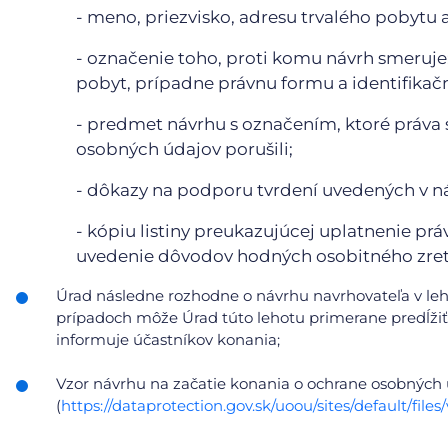
- meno, priezvisko, adresu trvalého pobytu 
- označenie toho, proti komu návrh smeruje;
pobyt, prípadne právnu formu a identifikačn
- predmet návrhu s označením, ktoré práva 
osobných údajov porušili;
- dôkazy na podporu tvrdení uvedených v n
- kópiu listiny preukazujúcej uplatnenie prá
uvedenie dôvodov hodných osobitného zret
Úrad následne rozhodne o návrhu navrhovateľa v le
prípadoch môže Úrad túto lehotu primerane predĺžiť,
informuje účastníkov konania;
Vzor návrhu na začatie konania o ochrane osobných
(
https://dataprotection.gov.sk/uoou/sites/default/f