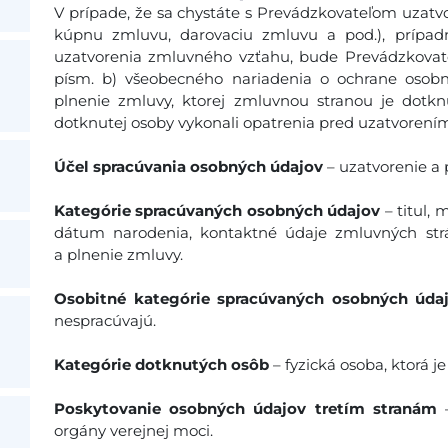
V prípade, že sa chystáte s Prevádzkovateľom uzatv
kúpnu zmluvu, darovaciu zmluvu a pod.), prípadn
uzatvorenia zmluvného vzťahu, bude Prevádzkovateľ 
písm. b) všeobecného nariadenia o ochrane osob
plnenie zmluvy, ktorej zmluvnou stranou je dotkn
dotknutej osoby vykonali opatrenia pred uzatvorení
Účel spracúvania osobných údajov
– uzatvorenie a
Kategórie spracúvaných osobných údajov
– titul, 
dátum narodenia, kontaktné údaje zmluvných strá
a plnenie zmluvy.
Osobitné kategórie spracúvaných osobných úda
nespracúvajú.
Kategórie dotknutých osôb
– fyzická osoba, ktorá j
Poskytovanie osobných údajov tretím stranám
–
orgány verejnej moci.