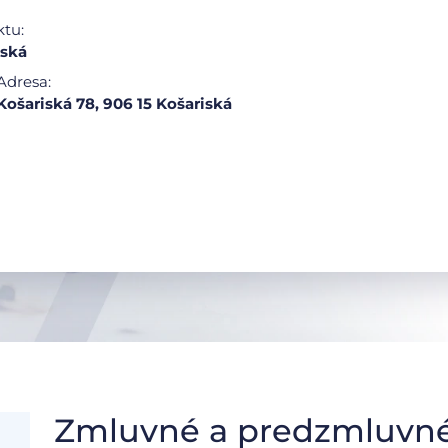
ktu:
iská
Adresa:
Košariská 78, 906 15 Košariská
Zmluvné a predzmluvné