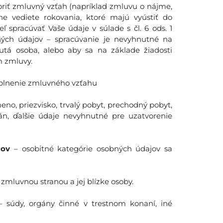
oriť zmluvný vzťah (napríklad zmluvu o nájme,
e vediete rokovania, ktoré majú vyústiť do
spracúvať Vaše údaje v súlade s čl. 6 ods. 1
ných údajov – spracúvanie je nevyhnutné na
utá osoba, alebo aby sa na základe žiadosti
m zmluvy.
 plnenie zmluvného vzťahu
meno, priezvisko, trvalý pobyt, prechodný pobyt,
n, ďalšie údaje nevyhnutné pre uzatvorenie
jov
– osobitné kategórie osobných údajov sa
e zmluvnou stranou a jej blízke osoby.
 súdy, orgány činné v trestnom konaní, iné