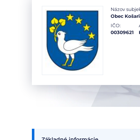
Názov subje
Obec Košar
IČO:
00309621
Základné informácie