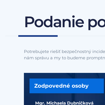
Podanie p
Potrebujete riešiť bezpečnostný incide
Zodpovedné osoby
Mgr. Michaela Dubničková