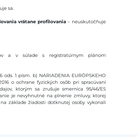
je sa.
ovania vrátane profilovania
– neuskutočňuje
ov a v súlade s registratúrnym plánom
. 6 ods. 1 písm. b) NARIADENIA EURÓPSKEHO
16 o ochrane fyzických osôb pri spracúvaní
ajov, ktorým sa zrušuje smernica 95/46/ES
anie je nevyhnutné na plnenie zmluvy, ktorej
na základe žiadosti dotknutej osoby vykonali