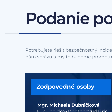
Podanie p
Potrebujete riešiť bezpečnostný incide
Zodpovedné osoby
Mgr. Michaela Dubničková
dubnickova@osobnyudaj.sk