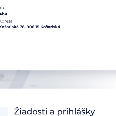
ktu:
iská
Adresa:
Košariská 78, 906 15 Košariská
Žiadosti a prihlášky