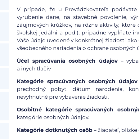
V prípade, že u Prevádzkovateľa podávate n
vyrubenie dane, na stavebné povolenie, výr
záujmových krúžkov, na rôzne aktivity, ktoré
školskej jedálni a pod.), prípadne vypĺňate i
Vaše údaje uvedené v konkrétnej žiadosti ako o
všeobecného nariadenia o ochrane osobných ú
Účel spracúvania osobných údajov
– vybav
a iných tlačív
Kategórie spracúvaných osobných údajov
prechodný pobyt, dátum narodenia, kont
nevyhnutné pre vybavenie žiadosti.
Osobitné kategórie spracúvaných osobný
kategórie osobných údajov.
Kategórie dotknutých osôb
– žiadateľ, blízke