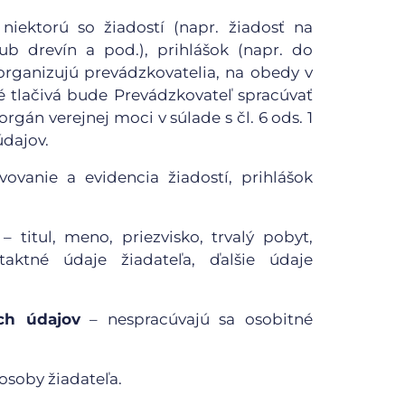
iektorú so žiadostí (napr. žiadosť na
ub drevín a pod.), prihlášok (napr. do
 organizujú prevádzkovatelia, na obedy v
né tlačivá bude Prevádzkovateľ spracúvať
rgán verejnej moci v súlade s čl. 6 ods. 1
dajov.
ovanie a evidencia žiadostí, prihlášok
– titul, meno, priezvisko, trvalý pobyt,
aktné údaje žiadateľa, ďalšie údaje
ch údajov
– nespracúvajú sa osobitné
 osoby žiadateľa.