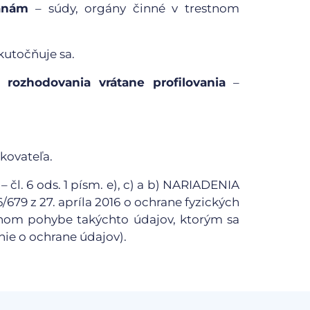
ranám
– súdy, orgány činné v trestnom
kutočňuje sa.
 rozhodovania vrátane profilovania
–
kovateľa.
– čl. 6 ods. 1 písm. e), c) a b) NARIADENIA
 z 27. apríla 2016 o ochrane fyzických
ľnom pohybe takýchto údajov, ktorým sa
ie o ochrane údajov).