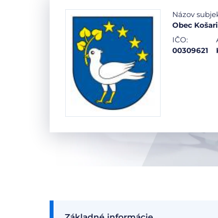
Názov subje
Obec Košar
IČO:
00309621
Základné informácie