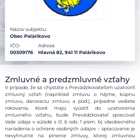
Názov subjektu:
Obec Palárikovo
IČO:
Adresa:
00309176
Hlavná 82, 941 11 Palárikovo
Zmluvné a predzmluvné vzťahy
V prípade, že sa chystáte s Prevádzkovateľom uzatvoriť
zmluvný vzťah (napríklad zmluvu o nájme, kúpnu
zmluvu, darovaciu zmluvu a pod.), prípadne vediete
rokovania, ktoré majú vyústiť do uzatvorenia
zmluvného vzťahu, bude Prevádzkovateľ spracúvať
Vaše údaje v súlade s čl. 6 ods. 1 písm. b) všeobecného
nariadenia o ochrane osobných údajov – spracúvanie je
nevyhnutné na plnenie zmluvy, ktorej zmluvnou