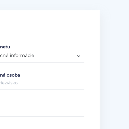
netu
ná osoba