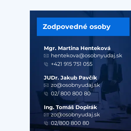
Zodpovedné osoby
Mgr. Martina Henteková
hentekova@osobnyudaj.sk
+421 915 751 055
JUDr. Jakub Pavčík
zo@osobnyudaj.sk
02/ 800 800 80
Ing. Tomáš Dopirák
zo@osobnyudaj.sk
02/800 800 80