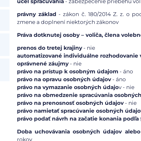
účel spracúvania
- zabezpečenie priebehu vol
právny základ
- zákon č. 180/2014 Z. z. o 
zmene a doplnení niektorých zákonov
Práva dotknutej osoby – voliča, člena volebn
prenos do tretej krajiny
- nie
automatizované individuálne rozhodovanie v
oprávnené záujmy
- nie
právo na prístup k osobným údajom
- áno
právo na opravu osobných údajov
- áno
právo na vymazanie osobných údajo
v - nie
právo na obmedzenie spracúvania osobných
právo na prenosnosť osobných údajov
- nie
právo namietať spracúvanie osobných údajo
právo podať návrh na začatie konania podľa §
Doba uchovávania
osobných údajov alebo 
rokov