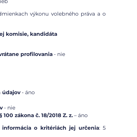
ieb
podmienkach výkonu volebného práva a o
ej komisie, kandidáta
rátane profilovania
- nie
 údajov
- áno
v
- nie
 100 zákona č. 18/2018 Z. z.
– áno
informácia o kritériách jej určenia
: 5