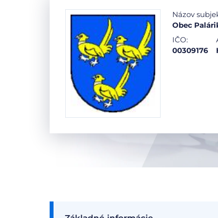
Názov subje
Obec Palár
IČO:
00309176
Základné informácie