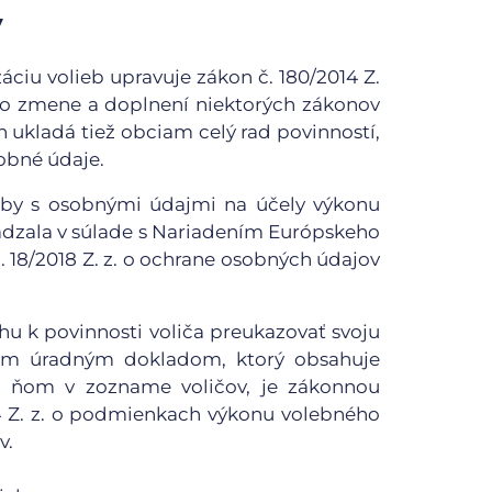
v
iu volieb upravuje zákon č. 180/2014 Z.
o zmene a doplnení niektorých zákonov
kon ukladá tiež obciam celý rad povinností,
obné údaje.
 aby s osobnými údajmi na účely výkonu
dzala v súlade s Nariadením Európskeho
 18/2018 Z. z. o ochrane osobných údajov
u k povinnosti voliča preukazovať svoju
ým úradným dokladom, ktorý obsahuje
o ňom v zozname voličov, je zákonnou
4 Z. z. o podmienkach výkonu volebného
v.