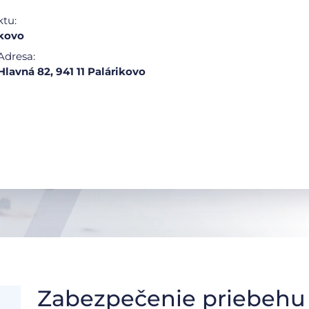
ktu:
ikovo
Adresa:
Hlavná 82, 941 11 Palárikovo
Zabezpečenie priebehu 