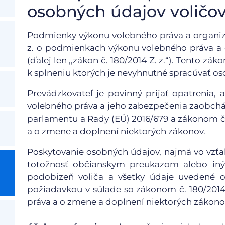
osobných údajov voličo
Podmienky výkonu volebného práva a organizác
z. o podmienkach výkonu volebného práva a 
(ďalej len ,,zákon č. 180/2014 Z. z.“). Tento zá
k splneniu ktorých je nevyhnutné spracúvať os
Prevádzkovateľ je povinný prijať opatrenia,
volebného práva a jeho zabezpečenia zaobchá
parlamentu a Rady (EÚ) 2016/679 a zákonom č.
a o zmene a doplnení niektorých zákonov.
Poskytovanie osobných údajov, najmä vo vzťah
totožnosť občianskym preukazom alebo in
podobizeň voliča a všetky údaje uvedené 
požiadavkou v súlade so zákonom č. 180/201
práva a o zmene a doplnení niektorých zákono