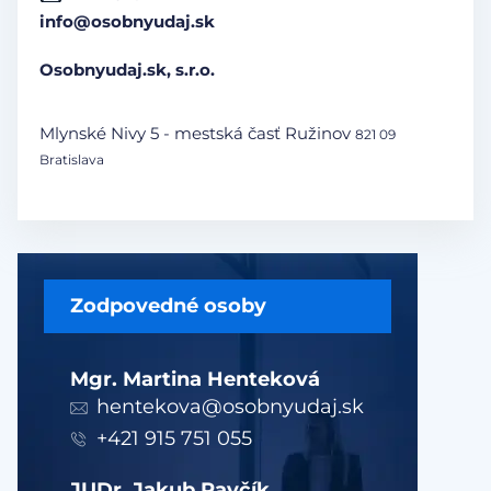
info@osobnyudaj.sk
Osobnyudaj.sk, s.r.o.
Mlynské Nivy 5 - mestská časť Ružinov
821 09
Bratislava
Zodpovedné osoby
Mgr. Martina Henteková
hentekova@osobnyudaj.sk
+421 915 751 055
JUDr. Jakub Pavčík