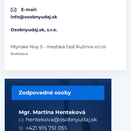
E-mail:
info@osobnyudaj.sk
Osobnyudaj.sk, s.r.o.
Mlynské Nivy 5 - mestská časť Ružinov
821 09
Bratislava
Zodpovedné osoby
Mgr. Martina Henteková
hentekova@osobnyudaj.sk
+421 915 751 055