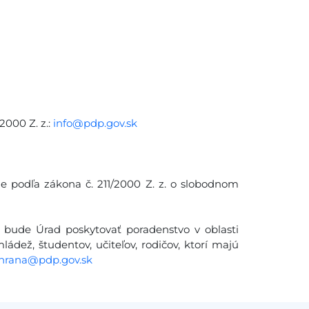
2000 Z. z.:
info@pdp.gov.sk
ie podľa zákona č. 211/2000 Z. z. o slobodnom
 bude Úrad poskytovať poradenstvo v oblasti
ádež, študentov, učiteľov, rodičov, ktorí majú
hrana@pdp.gov.sk