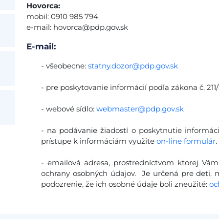
Hovorca:
mobil: 0910 985 794
e-mail:
hovorca@pdp.gov.sk
E-mail:
- všeobecne:
statny.dozor@pdp.gov.sk
- pre poskytovanie informácií podľa zákona č. 211/
- webové sídlo:
webmaster@pdp.gov.sk
- na podávanie žiadostí o poskytnutie informác
prístupe k informáciám využite
on-line formulár
.
- emailová adresa, prostredníctvom ktorej Vám
ochrany osobných údajov. Je určená pre deti, ml
podozrenie, že ich osobné údaje boli zneužité:
oc