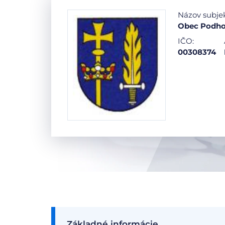
Názov subje
Obec Podho
IČO:
00308374
Základné informácie