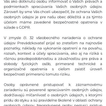
Vás ako dotknutú osobu informovať o Vašich právach a
podmienkach spracúvania Vašich osobných údajov.
Zároveň by sme Vás chceli ubezpečiť, že ochrana Vašich
osobných údajov je pre našu obec dôležitá a za týmto
účelom máme zavedené bezpečnostné opatrenia v
súlade s GDPR.
V zmysle čl. 32 všeobecného nariadenia o ochrane
údajov Prevádzkovateľ prijal so zreteľom na najnovšie
poznatky, náklady na vykonanie opatrení a na povahu,
rozsah, kontext a účely spracúvania, ako aj na riziká s
rôznou pravdepodobnosťou a závažnosťou pre práva a
slobody fyzických osôb, primerané technické a
organizačné opatrenia s cieľom zaistiť úroveň
bezpečnosti primeranú tomuto riziku.
Osoby oprávnené pristupovať k záznamovému
zariadeniu sú poverené spracúvaním osobných údajov,
dodržiavajú mlčanlivosť o osobných údajoch, s ktorými
prídu do styku a sú pravidelne školené v oblasti ochrany
osobných údajov. Neoprávnené osoby nemajú prístup