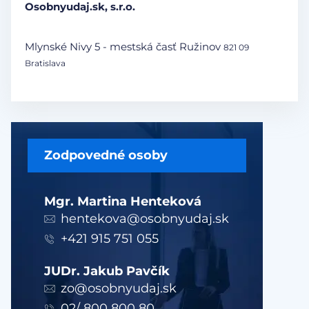
Osobnyudaj.sk, s.r.o.
Mlynské Nivy 5 - mestská časť Ružinov
821 09
Bratislava
Zodpovedné osoby
Mgr. Martina Henteková
hentekova@osobnyudaj.sk
+421 915 751 055
JUDr. Jakub Pavčík
zo@osobnyudaj.sk
02/ 800 800 80