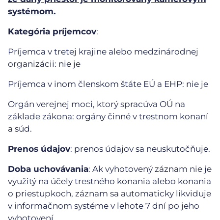
systémom.
Kategória príjemcov
:
Príjemca v tretej krajine alebo medzinárodnej
organizácii: nie je
Príjemca v inom členskom štáte EÚ a EHP: nie je
Orgán verejnej moci, ktorý spracúva OÚ na
základe zákona: orgány činné v trestnom konaní
a súd.
Prenos údajov
: prenos údajov sa neuskutočňuje.
Doba uchovávania
: Ak vyhotovený záznam nie je
využitý na účely trestného konania alebo konania
o priestupkoch, záznam sa automaticky likviduje
v informačnom systéme v lehote 7 dní po jeho
vyhotovení.