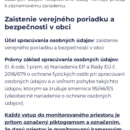
k záznamovému zariadeniu.
Zaistenie verejného poriadku a
bezpečnosti v obci
Účel spracúvania osobných údajov
: zaistenie
verejného poriadku a bezpečnosti v obci
Právny základ spracúvania osobných údajov
:
čl. 6 ods. 1 písm. e) Nariadenia EP a Rady EÚ č.
2016/679 o ochrane fyzických osôb pri spracúvaní
osobných údajov a o voľnom pohybe takýchto
údajov, ktorým sa zrušuje smernica 95/46/ES
(všeobecné nariadenie o ochrane osobných
údajov).
Každý vstup do monitorovaného priestoru je
pritom označený piktogramom a označením,
že daný priestor je monitorovaný kamerovým