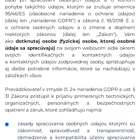
pohybe takýchto údajov, ktorým sa zrušuje smernica
95/46/ES (všeobecné nariadenie o ochrane údajov)
(ďalej len „nariadenie GDPR“) a zákona č. 18/2018 Z. z.
o ochrane osobných údajov a o zmene a doplnení
niektorých zákonov (ďalej len ,,Zákon“), Vám
ako
dotknutej osobe (fyzickej osobe, ktorej osobné
údaje sa spracúvajú)
na svojom webovom sídle okrem
svojich identifikačných a kontaktných údajov
a kontaktných údajov zodpovednej osoby, sprístupňuje
aj ďalšie potrebné informácie, ktoré sa nachádzajú v
záložkách vľavo.
Prevádzkovateľ v zmysle čl. 24 nariadenia GDPR a ust. §
31 Zákona pristúpil k prijatiu primeraných technických,
organizačných, personálnych a bezpečnostných
opatrení a záruk, ktoré zohľadňujú najmä:
zásady spracúvania osobných údajov, ktorými sú
zákonnosť, spravodlivosť a transparentnosť,
obmedzenie a kompatibilita účelov spracúvania