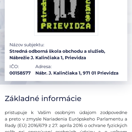
Názov subjektu:
Stredná odborná škola obchodu a služieb,
Nábrežie J. Kalinčiaka 1, Prievidza
IČO:
Adresa:
00158577
Nábr. J. Kalinčiaka 1, 971 01 Prievidza
Základné informácie
pristupuje k Vašim osobným údajom zodpovedne
a preto v zmysle Nariadenia Európskeho Parlamentu a
Rady (EÚ) 2016/679 z 27. apríla 2016 o ochrane fyzických
osôb pri spracúvaní osobných údajov a o voľnom