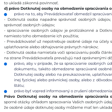
to ukladá zákonná povinnosť.
d)
právo Dotknutej osoby na obmedzenie spracúvania 
právo na to, aby Prevádzkovateľ obmedzil spracúvanie
- Dotknutá osoba napadne správnosť osobných údajov,
správnosť osobných údajov;
- spracúvanie osobných údajov je protizákonné a Dotk
namiesto toho obmedzenie ich použitia;
- Prevádzkovateľ už nepotrebuje osobné údaje na účely s
uplatňovanie alebo obhajovanie právnych nárokov;
- Dotknutá osoba namietala voči spracúvaniu podľa článku 
na strane Prevádzkovateľa prevažujú nad oprávnenými d
právo, aby v prípade, že sa spracúvanie osobných úd
dokumentu, takéto obmedzene spracúvané osobné ú
Dotknutej osoby alebo na preukazovanie, uplatňovan
inej fyzickej alebo právnickej osoby, alebo z dôvod
štátu;
právo byť vopred informovaný o zrušení obmedzenia
Právo Dotknutej osoby na obmedzenie spracúvania 
sporné otázky ohľadom spracovania Vašich osobných údaj
že osobné údaje dotknutej osoby môžeme mať len ukladať 