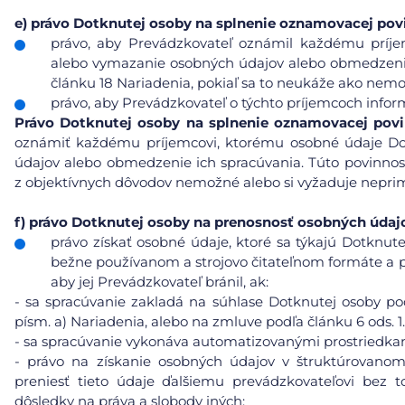
e)
právo Dotknutej osoby na splnenie oznamovacej pov
právo, aby Prevádzkovateľ oznámil každému príje
alebo vymazanie osobných údajov alebo obmedzenie 
článku 18 Nariadenia, pokiaľ sa to neukáže ako nemo
právo, aby Prevádzkovateľ o týchto príjemcoch info
Právo
Dotknutej osoby na splnenie oznamovacej pov
oznámiť každému príjemcovi, ktorému osobné údaje Do
údajov alebo obmedzenie ich spracúvania. Túto povinnos
z objektívnych dôvodov nemožné alebo si vyžaduje neprim
f)
právo Dotknutej osoby na prenosnosť osobných údaj
právo získať osobné údaje, ktoré sa týkajú Dotknute
bežne používanom a strojovo čitateľnom formáte a pr
aby jej Prevádzkovateľ bránil, ak:
-
sa spracúvanie zakladá na súhlase Dotknutej osoby podľ
písm. a) Nariadenia, alebo na zmluve podľa článku 6 ods. 1.
-
sa spracúvanie vykonáva automatizovanými prostriedkam
-
právo na získanie osobných údajov v štruktúrovanom
preniesť tieto údaje ďalšiemu prevádzkovateľovi bez t
dôsledky na práva a slobody iných;