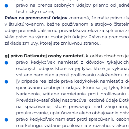
právo na prenos osobných údajov priamo od jedné
technicky možné;
Právo na prenosnosť údajov
znamená, že máte právo získ
v štruktúrovanom, bežne používanom a strojovo čitat
údaje preniesli ďalšiemu prevádzkovateľovi za splnenia
Vaše právo na výmaz osobných údajov. Právo na prenosnosť
základe zmluvy, ktorej ste zmluvnou stranou.
g)
právo Dotknutej osoby namietať,
ktorého obsahom je
právo kedykoľvek namietať z dôvodov týkajúcich 
osobných údajov, ktoré sa jej týka, ktoré je vykoná
vrátane namietania proti profilovaniu založenému n
[v prípade realizácie práva kedykoľvek namietať z d
spracúvaniu osobných údajov, ktoré sa jej týka, kto
Nariadenia, vrátane namietania proti profilovani
Prevádzkovateľ ďalej nespracúval osobné údaje Dot
na spracúvanie, ktoré prevažujú nad záujmami
preukazovanie, uplatňovanie alebo obhajovanie prá
právo kedykoľvek namietať proti spracúvaniu osobn
marketingu, vrátane profilovania v rozsahu, v ako