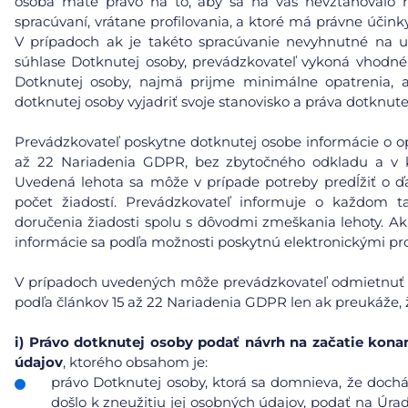
osoba máte právo na to, aby sa na vás nevzťahovalo 
spracúvaní, vrátane profilovania, a ktoré má právne účin
V prípadoch ak je takéto spracúvanie nevyhnutné na u
súhlase Dotknutej osoby, prevádzkovateľ vykoná vhodn
Dotknutej osoby, najmä prijme minimálne opatrenia, a
dotknutej osoby vyjadriť svoje stanovisko a práva dotknu
Prevádzkovateľ poskytne dotknutej osobe informácie o opat
až 22 Nariadenia GDPR, bez zbytočného odkladu a v 
Uvedená lehota sa môže v prípade potreby predĺžiť o ďa
počet žiadostí. Prevádzkovateľ informuje o každom
doručenia žiadosti spolu s dôvodmi zmeškania lehoty. Ak
informácie sa podľa možnosti poskytnú elektronickými pro
V prípadoch uvedených môže prevádzkovateľ odmietnuť ko
podľa článkov 15 až 22 Nariadenia GDPR len ak preukáže, ž
i)
Právo dotknutej osoby podať návrh na začatie kona
údajov
, ktorého obsahom je:
právo Dotknutej osoby, ktorá sa domnieva, že doc
došlo k zneužitiu jej osobných údajov, podať na Úra