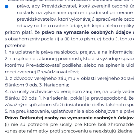
právo, aby Prevádzkovateľ, ktorý zverejnil osobné 
náklady na vykonanie opatrení podnikol primerané 
prevádzkovateľov, ktorí vykonávajú spracúvanie osob
odkazy na tieto osobné údaje, ich kópiu alebo repliky
pritom platí, že
právo na vymazanie osobných údajov s 
s obsahom práv podľa (i) a (ii) tohto písm. c) bodu J. toh
potrebné:
1.
na uplatnenie práva na slobodu prejavu a na informácie;
2.
na splnenie zákonnej povinnosti, ktorá si vyžaduje spra
ktorému Prevádzkovateľ podlieha, alebo na splnenie úlo
moci zverenej Prevádzkovateľovi;
3.
z dôvodov verejného záujmu v oblasti verejného zdravia
článkom 9 ods. 3. Nariadenia;
4.
na účely archivácie vo verejnom záujme, na účely vedec
článku 89 ods. 1. Nariadenia, pokiaľ je pravdepodobné, ž
závažným spôsobom sťaží dosiahnutie cieľov takéhoto spr
5.
na preukazovanie, uplatňovanie alebo obhajovanie práv
Právo Dotknutej osoby na vymazanie
osobných údajov
(i) nie sú potrebné pre účely, pre ktoré boli zhromaždené
vznesiete námietky proti spracovaniu a neexistujú žiadne