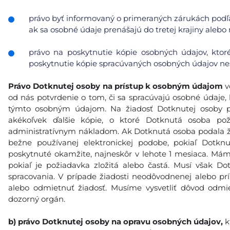
právo byť informovaný o primeraných zárukách podľa
ak sa osobné údaje prenášajú do tretej krajiny alebo
právo na poskytnutie kópie osobných údajov, ktor
poskytnutie kópie spracúvaných osobných údajov nes
Právo Dotknutej osoby na prístup k osobným údajom
v
od nás potvrdenie o tom, či sa spracúvajú osobné údaje, k
týmto osobným údajom. Na žiadosť Dotknutej osoby p
akékoľvek ďalšie kópie, o ktoré Dotknutá osoba po
administratívnym nákladom. Ak Dotknutá osoba podala ži
bežne používanej elektronickej podobe, pokiaľ Dotkn
poskytnuté okamžite, najneskôr v lehote 1 mesiaca. Máme
pokiaľ je požiadavka zložitá alebo častá. Musí však 
spracovania. V prípade žiadosti neodôvodnenej alebo p
alebo odmietnuť žiadosť. Musíme vysvetliť dôvod odmie
dozorný orgán.
b)
právo Dotknutej osoby na opravu osobných údajov,
k