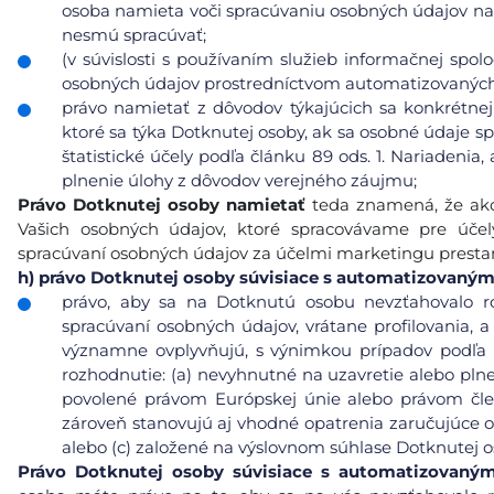
osoba namieta voči spracúvaniu osobných údajov na
nesmú spracúvať;
(v súvislosti s používaním služieb informačnej spol
osobných údajov prostredníctvom automatizovaných p
právo namietať z dôvodov týkajúcich sa konkrétnej
ktoré sa týka Dotknutej osoby, ak sa osobné údaje s
štatistické účely podľa článku 89 ods. 1. Nariadeni
plnenie úlohy z dôvodov verejného záujmu;
Právo Dotknutej osoby namietať
teda znamená, že ako
Vašich osobných údajov, ktoré spracovávame pre úče
spracúvaní osobných údajov za účelmi marketingu prest
h)
právo Dotknutej osoby súvisiace s automatizovaný
právo, aby sa na Dotknutú osobu nevzťahovalo r
spracúvaní osobných údajov, vrátane profilovania, a
významne ovplyvňujú, s výnimkou prípadov podľa čl
rozhodnutie: (a) nevyhnutné na uzavretie alebo pl
povolené právom Európskej únie alebo právom čle
zároveň stanovujú aj vhodné opatrenia zaručujúce 
alebo (c) založené na výslovnom súhlase Dotknutej o
Právo Dotknutej osoby súvisiace s automatizovaný