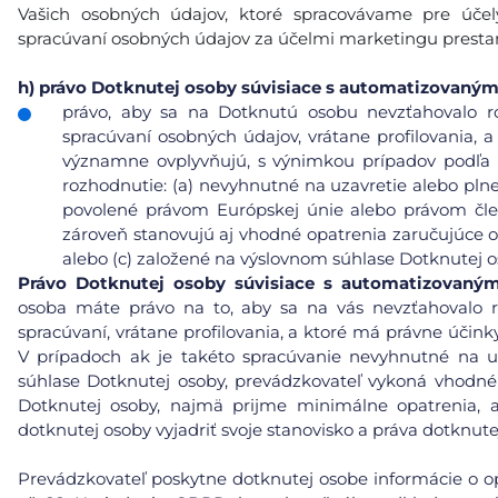
Vašich osobných údajov, ktoré spracovávame pre úče
spracúvaní osobných údajov za účelmi marketingu prest
h)
právo Dotknutej osoby súvisiace s automatizovaný
právo, aby sa na Dotknutú osobu nevzťahovalo r
spracúvaní osobných údajov, vrátane profilovania, a
významne ovplyvňujú, s výnimkou prípadov podľa čl
rozhodnutie: (a) nevyhnutné na uzavretie alebo pl
povolené právom Európskej únie alebo právom čle
zároveň stanovujú aj vhodné opatrenia zaručujúce 
alebo (c) založené na výslovnom súhlase Dotknutej o
Právo Dotknutej osoby súvisiace s automatizovaný
osoba máte právo na to, aby sa na vás nevzťahovalo 
spracúvaní, vrátane profilovania, a ktoré má právne účin
V prípadoch ak je takéto spracúvanie nevyhnutné na u
súhlase Dotknutej osoby, prevádzkovateľ vykoná vhodn
Dotknutej osoby, najmä prijme minimálne opatrenia, a
dotknutej osoby vyjadriť svoje stanovisko a práva dotknu
Prevádzkovateľ poskytne dotknutej osobe informácie o opat