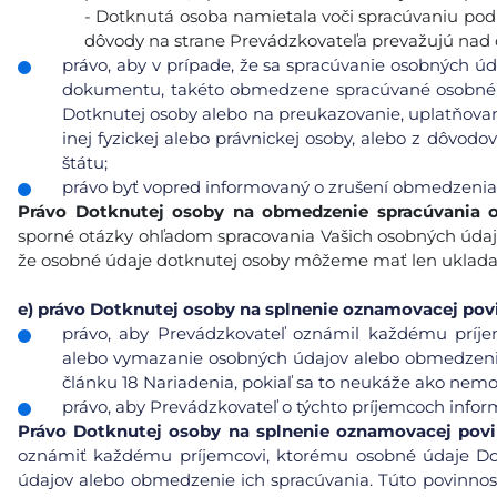
- Dotknutá osoba namietala voči spracúvaniu podľa 
dôvody na strane Prevádzkovateľa prevažujú nad
právo, aby v prípade, že sa spracúvanie osobných úd
dokumentu, takéto obmedzene spracúvané osobné ú
Dotknutej osoby alebo na preukazovanie, uplatňovan
inej fyzickej alebo právnickej osoby, alebo z dôvod
štátu;
právo byť vopred informovaný o zrušení obmedzenia
Právo Dotknutej osoby na obmedzenie spracúvania 
sporné otázky ohľadom spracovania Vašich osobných údaj
že osobné údaje dotknutej osoby môžeme mať len ukladať 
e)
právo Dotknutej osoby na splnenie oznamovacej pov
právo, aby Prevádzkovateľ oznámil každému príje
alebo vymazanie osobných údajov alebo obmedzenie 
článku 18 Nariadenia, pokiaľ sa to neukáže ako nemo
právo, aby Prevádzkovateľ o týchto príjemcoch info
Právo
Dotknutej osoby na splnenie oznamovacej pov
oznámiť každému príjemcovi, ktorému osobné údaje Do
údajov alebo obmedzenie ich spracúvania. Túto povinnos