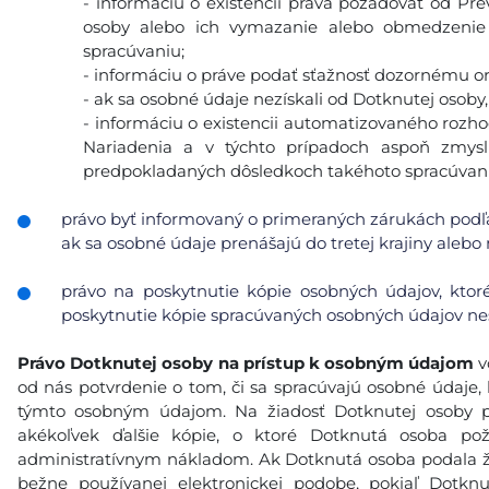
- informáciu o existencii práva požadovať od Pr
osoby alebo ich vymazanie alebo obmedzenie 
spracúvaniu;
- informáciu o práve podať sťažnosť dozornému o
- ak sa osobné údaje nezískali od Dotknutej osoby,
- informáciu o existencii automatizovaného rozhod
Nariadenia a v týchto prípadoch aspoň zmys
predpokladaných dôsledkoch takéhoto spracúvani
právo byť informovaný o primeraných zárukách podľa
ak sa osobné údaje prenášajú do tretej krajiny alebo
právo na poskytnutie kópie osobných údajov, ktor
poskytnutie kópie spracúvaných osobných údajov nes
Právo Dotknutej osoby na prístup k osobným údajom
v
od nás potvrdenie o tom, či sa spracúvajú osobné údaje, k
týmto osobným údajom. Na žiadosť Dotknutej osoby p
akékoľvek ďalšie kópie, o ktoré Dotknutá osoba po
administratívnym nákladom. Ak Dotknutá osoba podala ži
bežne používanej elektronickej podobe, pokiaľ Dotkn