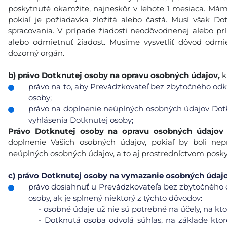
poskytnuté okamžite, najneskôr v lehote 1 mesiaca. Máme
pokiaľ je požiadavka zložitá alebo častá. Musí však 
spracovania. V prípade žiadosti neodôvodnenej alebo p
alebo odmietnuť žiadosť. Musíme vysvetliť dôvod odmie
dozorný orgán.
b)
právo Dotknutej osoby na opravu osobných údajov,
k
právo na to, aby Prevádzkovateľ bez zbytočného odkl
osoby;
právo na doplnenie neúplných osobných údajov Dotk
vyhlásenia Dotknutej osoby;
Právo Dotknutej osoby na opravu osobných údajov
doplnenie Vašich osobných údajov, pokiaľ by boli n
neúplných osobných údajov, a to aj prostredníctvom posk
c)
právo Dotknutej osoby na vymazanie osobných údajov 
právo dosiahnuť u Prevádzkovateľa bez zbytočného 
osoby, ak je splnený niektorý z týchto dôvodov:
-
osobné údaje už nie sú potrebné na účely, na ktor
-
Dotknutá osoba odvolá súhlas, na základe ktor