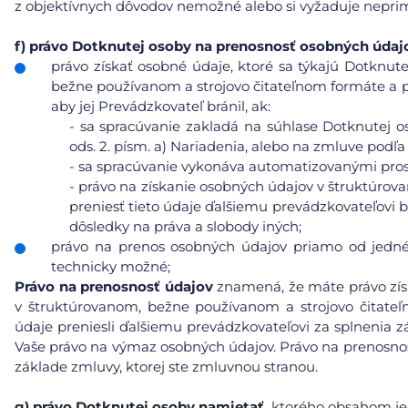
z objektívnych dôvodov nemožné alebo si vyžaduje neprim
f)
právo Dotknutej osoby na prenosnosť osobných údaj
právo získať osobné údaje, ktoré sa týkajú Dotknute
bežne používanom a strojovo čitateľnom formáte a pr
aby jej Prevádzkovateľ bránil, ak:
-
sa spracúvanie zakladá na súhlase Dotknutej os
ods. 2. písm. a) Nariadenia, alebo na zmluve podľa 
-
sa spracúvanie vykonáva automatizovanými pros
-
právo na získanie osobných údajov v štruktúrov
preniesť tieto údaje ďalšiemu prevádzkovateľovi b
dôsledky na práva a slobody iných;
právo na prenos osobných údajov priamo od jedné
technicky možné;
Právo na prenosnosť údajov
znamená, že máte právo získ
v štruktúrovanom, bežne používanom a strojovo čitat
údaje preniesli ďalšiemu prevádzkovateľovi za splnenia
Vaše právo na výmaz osobných údajov. Právo na prenosnosť
základe zmluvy, ktorej ste zmluvnou stranou.
g)
právo Dotknutej osoby namietať,
ktorého obsahom je