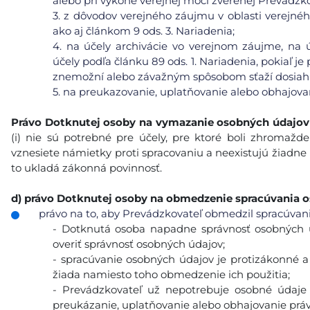
alebo pri výkone verejnej moci zverenej Prevádzko
3.
z dôvodov verejného záujmu v oblasti verejného 
ako aj článkom 9 ods. 3. Nariadenia;
4.
na účely archivácie vo verejnom záujme, na ú
účely podľa článku 89 ods. 1. Nariadenia, pokiaľ j
znemožní alebo závažným spôsobom sťaží dosiahnu
5.
na preukazovanie, uplatňovanie alebo obhajova
Právo Dotknutej osoby na vymazanie
osobných údajov
(i) nie sú potrebné pre účely, pre ktoré boli zhromaždené
vznesiete námietky proti spracovaniu a neexistujú žiadne
to ukladá zákonná povinnosť.
d)
právo Dotknutej osoby na obmedzenie spracúvania 
právo na to, aby Prevádzkovateľ obmedzil spracúvanie
- Dotknutá osoba napadne správnosť osobných 
overiť správnosť osobných údajov;
- spracúvanie osobných údajov je protizákonné 
žiada namiesto toho obmedzenie ich použitia;
- Prevádzkovateľ už nepotrebuje osobné údaje 
preukázanie, uplatňovanie alebo obhajovanie prá