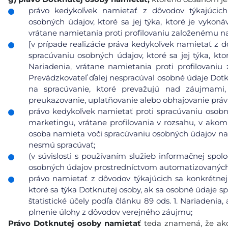
právo kedykoľvek namietať z dôvodov týkajúcich 
osobných údajov, ktoré sa jej týka, ktoré je vykoná
vrátane namietania proti profilovaniu založenému n
[v prípade realizácie práva kedykoľvek namietať z d
spracúvaniu osobných údajov, ktoré sa jej týka, kto
Nariadenia, vrátane namietania proti profilovani
Prevádzkovateľ ďalej nespracúval osobné údaje Dot
na spracúvanie, ktoré prevažujú nad záujmami
preukazovanie, uplatňovanie alebo obhajovanie prá
právo kedykoľvek namietať proti spracúvaniu osobn
marketingu, vrátane profilovania v rozsahu, v ako
osoba namieta voči spracúvaniu osobných údajov na
nesmú spracúvať;
(v súvislosti s používaním služieb informačnej spol
osobných údajov prostredníctvom automatizovaných p
právo namietať z dôvodov týkajúcich sa konkrétnej
ktoré sa týka Dotknutej osoby, ak sa osobné údaje s
štatistické účely podľa článku 89 ods. 1. Nariadeni
plnenie úlohy z dôvodov verejného záujmu;
Právo Dotknutej osoby namietať
teda znamená, že ako