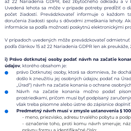
až 22 Nariadenia GDPR, bez zbytočného odkladu a v 
Uvedená lehota sa môže v prípade potreby predĺžiť o ďa
počet žiadostí. Prevádzkovateľ informuje o každom
doručenia žiadosti spolu s dôvodmi zmeškania lehoty. Ak
informácie sa podľa možnosti poskytnú elektronickými pro
V prípadoch uvedených môže prevádzkovateľ odmietnuť ko
podľa článkov 15 až 22 Nariadenia GDPR len ak preukáže, ž
i)
Právo dotknutej osoby podať návrh na začatie kona
údajov
, ktorého obsahom je:
právo Dotknutej osoby, ktorá sa domnieva, že doc
došlo k zneužitiu jej osobných údajov, podať na Úra
,,Úrad“) návrh na začatie konania o ochrane osobnýc
Návrh na začatie konania možno podať písomn
prostriedkami, pričom musí byť podpísaný zaručeným
však treba písomne alebo ústne do zápisnice doplniť
Predmetný návrh musí v zmysle ustanovenia § 100
- meno, priezvisko, adresu trvalého pobytu a podp
- označenie toho, proti komu návrh smeruje; názo
právnu formu a identifikačné číslo;