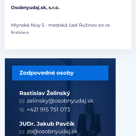
Osobnyudaj.sk, s.r.o.
Mlynské Nivy 5 - mestská časť Ružinov
821 09
Bratislava
Zodpovedné osoby
Rastislav Želinský
zelinsky@osobnyudaj.sk
+421 915 751 073
JUDr. Jakub Pavčík
zo@osobnyudaj.sk