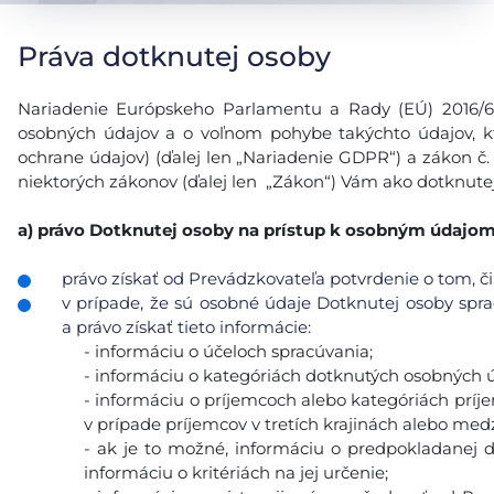
Práva dotknutej osoby
Nariadenie Európskeho Parlamentu a Rady (EÚ) 2016/679
osobných údajov a o voľnom pohybe takýchto údajov, k
ochrane údajov) (ďalej len „Nariadenie GDPR“) a zákon č.
niektorých zákonov (ďalej len „Zákon“) Vám ako dotknutej
a)
právo Dotknutej osoby na prístup k osobným údajo
právo získať od Prevádzkovateľa potvrdenie o tom, či
v prípade, že sú osobné údaje Dotknutej osoby sp
a právo získať tieto informácie:
- informáciu o účeloch spracúvania;
- informáciu o kategóriách dotknutých osobných ú
- informáciu o príjemcoch alebo kategóriách prí
v prípade príjemcov v tretích krajinách alebo med
- ak je to možné, informáciu o predpokladanej 
informáciu o kritériách na jej určenie;