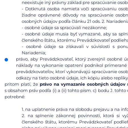
neexistuje iný právny základ pre spracúvanie osob
-
Dotknutá osoba namieta voči spracúvaniu osobn
žiadne oprávnené dôvody na spracúvanie osobn
osobných údajov podľa článku 21 ods. 2. Nariadeni
-
osobné údaje sa spracúvali nezákonne;
-
osobné údaje musia byť vymazané, aby sa splni
členského štátu, ktorému Prevádzkovateľ podlieh
-
osobné údaje sa získavali v súvislosti s pon
Nariadenia;
právo, aby Prevádzkovateľ, ktorý zverejnil osobné 
náklady na vykonanie opatrení podnikol primerané 
prevádzkovateľov, ktorí vykonávajú spracúvanie osob
odkazy na tieto osobné údaje, ich kópiu alebo repliky
pritom platí, že
právo na vymazanie osobných údajov s 
s obsahom práv podľa (i) a (ii) tohto písm. c) bodu J. toh
potrebné:
1.
na uplatnenie práva na slobodu prejavu a na inf
2.
na splnenie zákonnej povinnosti, ktorá si v
členského štátu, ktorému Prevádzkovateľ podlie