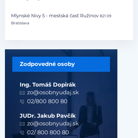
Mlynské Nivy 5 - mestská časť Ružinov
821 09
Bratislava
Zodpovedné osoby
Ing. Tomáš Dopirák
zo@osobnyudaj.sk
02/800 800 80
JUDr. Jakub Pavčík
zo@osobnyudaj.sk
02/ 800 800 80