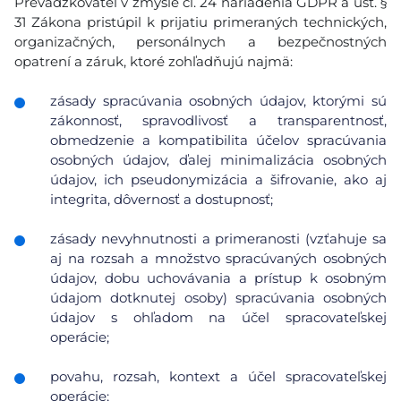
Prevádzkovateľ v zmysle čl. 24 nariadenia GDPR a ust. §
31 Zákona pristúpil k prijatiu primeraných technických,
organizačných, personálnych a bezpečnostných
opatrení a záruk, ktoré zohľadňujú najmä:
zásady spracúvania osobných údajov, ktorými sú
zákonnosť, spravodlivosť a transparentnosť,
obmedzenie a kompatibilita účelov spracúvania
osobných údajov, ďalej minimalizácia osobných
údajov, ich pseudonymizácia a šifrovanie, ako aj
integrita, dôvernosť a dostupnosť;
zásady nevyhnutnosti a primeranosti (vzťahuje sa
aj na rozsah a množstvo spracúvaných osobných
údajov, dobu uchovávania a prístup k osobným
údajom dotknutej osoby) spracúvania osobných
údajov s ohľadom na účel spracovateľskej
operácie;
povahu, rozsah, kontext a účel spracovateľskej
operácie;