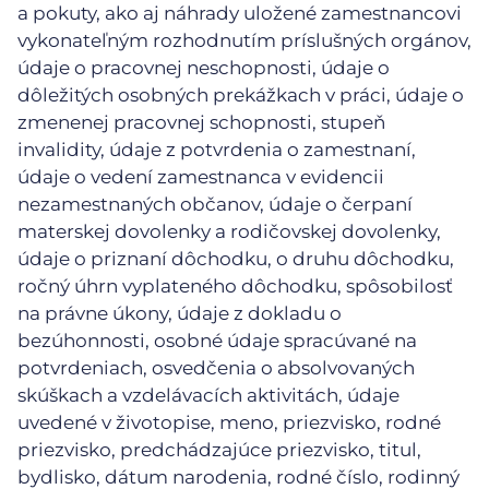
a pokuty, ako aj náhrady uložené zamestnancovi
vykonateľným rozhodnutím príslušných orgánov,
údaje o pracovnej neschopnosti, údaje o
dôležitých osobných prekážkach v práci, údaje o
zmenenej pracovnej schopnosti, stupeň
invalidity, údaje z potvrdenia o zamestnaní,
údaje o vedení zamestnanca v evidencii
nezamestnaných občanov, údaje o čerpaní
materskej dovolenky a rodičovskej dovolenky,
údaje o priznaní dôchodku, o druhu dôchodku,
ročný úhrn vyplateného dôchodku, spôsobilosť
na právne úkony, údaje z dokladu o
bezúhonnosti, osobné údaje spracúvané na
potvrdeniach, osvedčenia o absolvovaných
skúškach a vzdelávacích aktivitách, údaje
uvedené v životopise, meno, priezvisko, rodné
priezvisko, predchádzajúce priezvisko, titul,
bydlisko, dátum narodenia, rodné číslo, rodinný