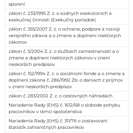
sporení
zákon č. 233/1995 Z. z. o súdnych exekútoroch a
exekučnej činnosti (Exekučný poriadok)
zákon č. 355/2007 Z. z. o ochrane, podpore a rozvoji
verejného zdravia a o zmene a doplnení niektorých
zákonov
zákon č. 5/2004 Z. z. o službách zamestnanosti a o
zmene a doplnení niektorých zákonov v znení
neskorších predpisov
zákon č. 152/1994 Z. z. o sociálnom fonde a o zmene a
doplnení zákona č. 286/1992 Zb. o daniach z príjmov
v znení neskorších predpisov
zákon č. 283/2002 Z. z. o cestovných náhradách
Nariadenie Rady (EHS) č. 1612/68 o slobode pohybu
pracovníkov v rámci spoločenstva
Nariadenia Rady (EHS) č. 311/76 o zostavovaní
štatistík zahraničných pracovníkov