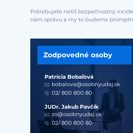
Potrebujete riešiť bezpečnostný incide
Zodpovedné osoby
Patrícia Bobaľová
bobalova@osobnyudaj.sk
02/ 800 800 80
JUDr. Jakub Pavčík
zo@osobnyudaj.sk
02/ 800 800 80