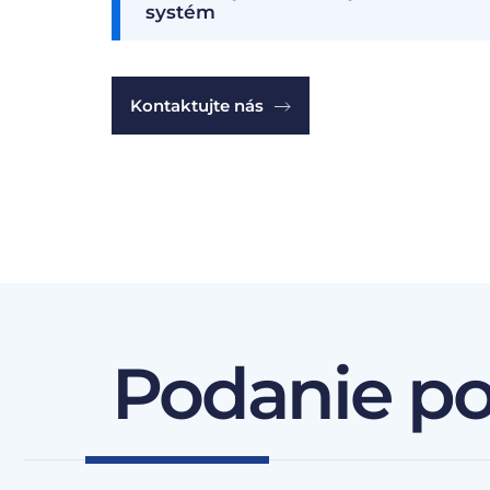
systém
Kontaktujte nás
Podanie p