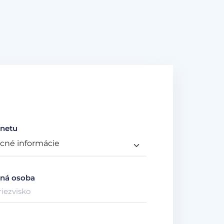
netu
ná osoba