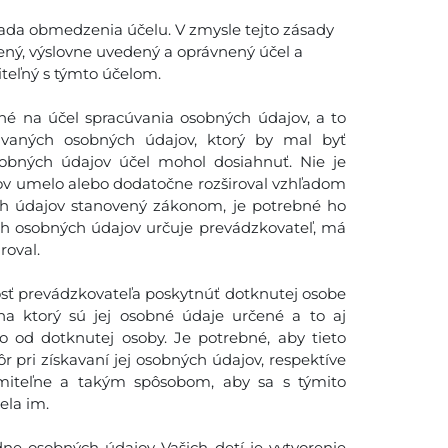
ada obmedzenia účelu. V zmysle tejto zásady
ený, výslovne uvedený a oprávnený účel a
iteľný s týmto účelom.
é na účel spracúvania osobných údajov, a to
vaných osobných údajov, ktorý by mal byť
obných údajov účel mohol dosiahnuť. Nie je
ov umelo alebo dodatočne rozširoval vzhľadom
ch údajov stanovený zákonom, je potrebné ho
ch osobných údajov určuje prevádzkovateľ, má
roval.
sť prevádzkovateľa poskytnúť dotknutej osobe
na ktorý sú jej osobné údaje určené a to aj
o od dotknutej osoby. Je potrebné, aby tieto
 pri získavaní jej osobných údajov, respektíve
miteľne a takým spôsobom, aby sa s týmito
la im.
ne osobných údajov Vašich detí je vytvorenie