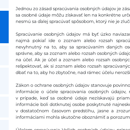
Jednou zo zásad spracúvania osobných údajov je zás
sa osobné údaje môžu získavať len na konkrétne urč
nesmú sa ďalej spracúvať spôsobom, ktorý nie je zluč
Spracúvanie osobných údajov má byť úzko naviazan
najmä pokiaľ ide o zoznam alebo rozsah spracú
nevyhnutný na to, aby sa spracúvaním daných os
správne, aby sa zoznam alebo rozsah osobných údaj
na účel. Ak je účel a zoznam alebo rozsah osobný
rešpektovať, ak si zoznam alebo rozsah spracúvaný
dbať na to, aby ho zbytočne, nad rámec účelu nerozši
Zákon o ochrane osobných údajov stanovuje povinno
informácie o účele spracovania osobných údajov, 
v prípade, keď sa osobné údaje nezískavajú priam
informácie boli dotknutej osobe poskytnuté najneskôr
v dostatočnom časovom predstihu, jasne a zrozu
informáciami mohla skutočne oboznámiť a porozume
Účelom spracúvania Vašich osobných údajov, prípad