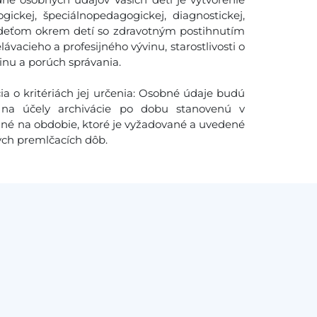
ckej, špeciálnopedagogickej, diagnostickej,
ti deťom okrem detí so zdravotným postihnutím
ávacieho a profesijného vývinu, starostlivosti o
inu a porúch správania.
a o kritériách jej určenia: Osobné údaje budú
na účely archivácie po dobu stanovenú v
ané na obdobie, ktoré je vyžadované a uvedené
ých premlčacích dôb.