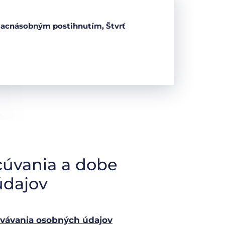
viacnásobným postihnutím, Štvrť
cúvania a dobe
údajov
ovávania osobných údajov