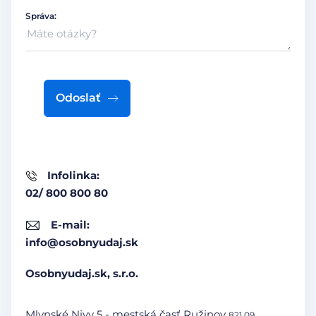
Správa:
Odoslať
Infolinka:
02/ 800 800 80
E-mail:
info@osobnyudaj.sk
Osobnyudaj.sk, s.r.o.
Mlynské Nivy 5 - mestská časť Ružinov
821 09