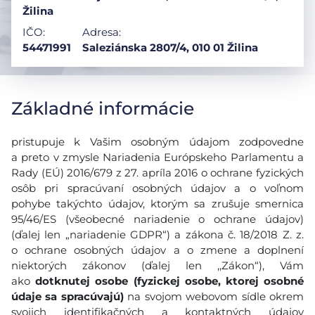
Žilina
IČO:
Adresa:
54471991
Saleziánska 2807/4, 010 01 Žilina
Základné informácie
pristupuje k Vašim osobným údajom zodpovedne
a preto v zmysle Nariadenia Európskeho Parlamentu a
Rady (EÚ) 2016/679 z 27. apríla 2016 o ochrane fyzických
osôb pri spracúvaní osobných údajov a o voľnom
pohybe takýchto údajov, ktorým sa zrušuje smernica
95/46/ES (všeobecné nariadenie o ochrane údajov)
(ďalej len „nariadenie GDPR“) a zákona č. 18/2018 Z. z.
o ochrane osobných údajov a o zmene a doplnení
niektorých zákonov (ďalej len ,,Zákon“), Vám
ako
dotknutej osobe (fyzickej osobe, ktorej osobné
údaje sa spracúvajú)
na svojom webovom sídle okrem
svojich identifikačných a kontaktných údajov