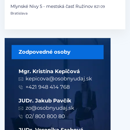
Mlynské Nivy 5 - mestská časť Ružinov
821 09
Bratislava
Zodpovedné osoby
Mgr. Kristína Kepičová
kepicova@osobnyudaj.sk
+421 948 414 768
JUDr. Jakub Pavčík
zo@osobnyudaj.sk
02/ 800 800 80