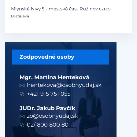
Mlynské Nivy 5 - mestská časť Ružinov
821 09
Bratislava
Zodpovedné osoby
Mgr. Martina Henteková
hentekova@osobnyudaj.sk
+421 915 751 055
JUDr. Jakub Pavčík
zo@osobnyudaj.sk
02/ 800 800 80