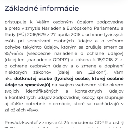
Základné informácie
pristupuje k Vašim osobným údajom zodpovedne
a preto v zmysle Nariadenia Európskeho Parlamentu a
Rady (EÚ) 2016/679 z 27. apríla 2016 o ochrane fyzických
osôb pri spracúvaní osobných údajov a o voľnom
pohybe takýchto údajov, ktorým sa zrušuje smernica
95/46/ES (všeobecné nariadenie o ochrane údajov)
(ďalej len „nariadenie GDPR“) a zákona č. 18/2018 Z. z.
o ochrane osobných údajov a o zmene a doplnení
niektorých zákonov (ďalej len ,,Zákon“), Vám
ako
dotknutej osobe (fyzickej osobe, ktorej osobné
údaje sa spracúvajú)
na svojom webovom sídle okrem
svojich identifikačných a kontaktných údajov
a kontaktných údajov zodpovednej osoby, sprístupňuje
aj ďalšie potrebné informácie, ktoré sa nachádzajú v
záložkách vľavo.
Prevádzkovateľ v zmysle čl. 24 nariadenia GDPR a ust. §