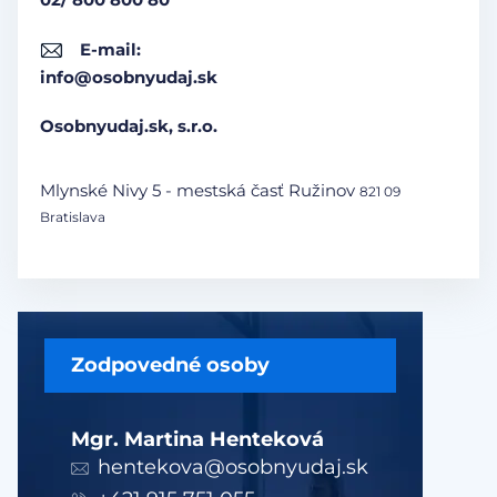
E-mail:
info@osobnyudaj.sk
Osobnyudaj.sk, s.r.o.
Mlynské Nivy 5 - mestská časť Ružinov
821 09
Bratislava
Zodpovedné osoby
Mgr. Martina Henteková
hentekova@osobnyudaj.sk