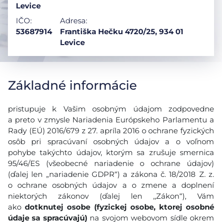
Levice
IČO:
Adresa:
53687914
Františka Hečku 4720/25, 934 01
Levice
Základné informácie
pristupuje k Vašim osobným údajom zodpovedne
a preto v zmysle Nariadenia Európskeho Parlamentu a
Rady (EÚ) 2016/679 z 27. apríla 2016 o ochrane fyzických
osôb pri spracúvaní osobných údajov a o voľnom
pohybe takýchto údajov, ktorým sa zrušuje smernica
95/46/ES (všeobecné nariadenie o ochrane údajov)
(ďalej len „nariadenie GDPR“) a zákona č. 18/2018 Z. z.
o ochrane osobných údajov a o zmene a doplnení
niektorých zákonov (ďalej len ,,Zákon“), Vám
ako
dotknutej osobe (fyzickej osobe, ktorej osobné
údaje sa spracúvajú)
na svojom webovom sídle okrem