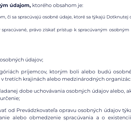
bným údajom,
ktorého obsahom je:
m, či sa spracúvajú osobné údaje, ktoré sa týkajú Dotknutej 
y spracúvané, právo získať prístup k spracúvaným osobný
 osobných údajov;
egóriách príjemcov, ktorým boli alebo budú osobn
v tretích krajinách alebo medzinárodných organizáci
kladanej dobe uchovávania osobných údajov alebo, ak
 určenie;
ovať od Prevádzkovateľa opravu osobných údajov týk
nie alebo obmedzenie spracúvania a o existencii