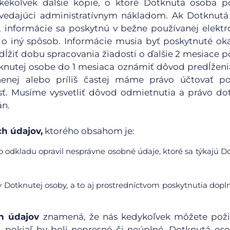
kékoľvek ďalšie kópie, o ktoré Dotknutá osoba p
edajúci administratívnym nákladom. Ak Dotknutá
, informácie sa poskytnú v bežne používanej elektr
o iný spôsob. Informácie musia byť poskytnuté ok
ĺžiť dobu spracovania žiadosti o ďalšie 2 mesiace po
otknutej osobe do 1 mesiaca oznámiť dôvod predĺžen
nenej alebo príliš častej máme právo účtovať po
. Musíme vysvetliť dôvod odmietnutia a právo do
án.
h údajov,
ktorého obsahom je:
 odkladu opravil nesprávne osobné údaje, ktoré sa týkajú D
 Dotknutej osoby, a to aj prostredníctvom poskytnutia dop
h údajov
znamená, že nás kedykoľvek môžete poži
, pokiaľ by boli nepresné či neúplné. Dotknutá o