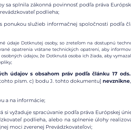
y sa splnila zákonná povinnosť podľa práva Európsk
Prevádzkovateľ podlieha;
ti s ponukou služieb informačnej spoločnosti podľa č
obné údaje Dotknutej osoby, so zreteľom na dostupnú techn
rané opatrenia vrátane technických opatrení, aby informov
 osobných údajov, že Dotknutá osoba ich žiada, aby vymazal
pliky;
ch údajov s obsahom práv podľa článku 17 ods. 1
ii) tohto písm. c) bodu J. tohto dokumentu]
nevznikne
u a na informácie;
rá si vyžaduje spracúvanie podľa práva Európskej úni
zkovateľ podlieha, alebo na splnenie úlohy realizov
nej moci zverenej Prevádzkovateľovi;