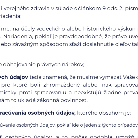
verejného zdravia v súlade s článkom 9 ods. 2. písm. 
riadenia;
ujme, na účely vedeckého alebo historického výskum
 1. Nariadenia, pokiaľ je pravdepodobné, že právo uv
 alebo závažným spôsobom sťaží dosiahnutie cieľov t
o obhajovanie právnych nárokov;
ých údajov
teda znamená, že musíme vymazať Vaše 
, pre ktoré boli zhromaždené alebo inak spracovan
námietky proti spracovaniu a neexistujú žiadne prev
 nám to ukladá zákonná povinnosť.
racúvania osobných údajov,
ktorého obsahom je:
vanie osobných údajov, pokiaľ ide o jeden z týchto prípadov
ť osobných údajov, a to počas obdobia umožňu