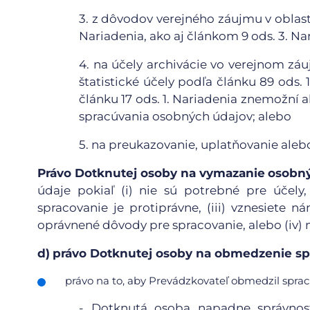
3.
z dôvodov verejného záujmu v oblasti 
Nariadenia, ako aj článkom 9 ods. 3. Na
4.
na účely archivácie vo verejnom zá
štatistické účely podľa článku 89 ods.
článku 17 ods. 1. Nariadenia znemožní
spracúvania osobných údajov; alebo
5.
na preukazovanie, uplatňovanie aleb
Právo Dotknutej osoby na vymazanie
osobn
údaje pokiaľ (i) nie sú potrebné pre účely
spracovanie je protiprávne, (iii) vznesiete 
oprávnené dôvody pre spracovanie, alebo (iv)
d)
právo Dotknutej osoby na obmedzenie sp
právo na to, aby Prevádzkovateľ obmedzil spracú
- Dotknutá osoba napadne správnos