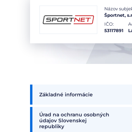
Názov subje
Športnet, s.r
IČO:
A
53117891
L
Základné informácie
Úrad na ochranu osobných
údajov Slovenskej
republiky