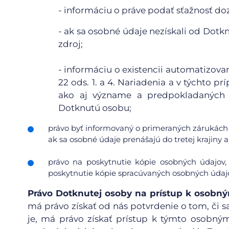
- informáciu o práve podať sťažnosť d
- ak sa osobné údaje nezískali od Dotkn
zdroj;
- informáciu o existencii automatizov
22 ods. 1. a 4. Nariadenia a v týchto
ako aj význame a predpokladaných 
Dotknutú osobu;
právo byť informovaný o primeraných zárukách 
ak sa osobné údaje prenášajú do tretej krajiny
právo na poskytnutie kópie osobných údajov,
poskytnutie kópie spracúvaných osobných údajo
Právo Dotknutej osoby na prístup k osob
má právo získať od nás potvrdenie o tom, či sa
je, má právo získať prístup k týmto osobn