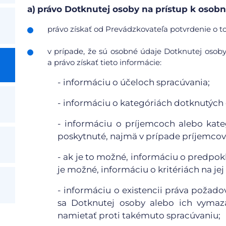
a)
právo Dotknutej osoby na prístup k oso
právo získať od Prevádzkovateľa potvrdenie o to
v prípade, že sú osobné údaje Dotknutej osob
a právo získať tieto informácie:
- informáciu o účeloch spracúvania;
- informáciu o kategóriách dotknutých
- informáciu o príjemcoch alebo kat
poskytnuté, najmä v prípade príjemcov 
- ak je to možné, informáciu o predpo
je možné, informáciu o kritériách na jej
- informáciu o existencii práva požad
sa Dotknutej osoby alebo ich vymaza
namietať proti takémuto spracúvaniu;