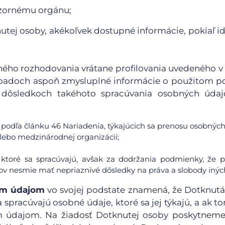
ozornému orgánu;
utej osoby, akékoľvek dostupné informácie, pokiaľ id
aného rozhodovania vrátane profilovania uvedeného v
 prípadoch aspoň zmysluplné informácie o použitom p
dôsledkoch takéhoto spracúvania osobných údaj
podľa článku 46 Nariadenia, týkajúcich sa prenosu osobných
 alebo medzinárodnej organizácii;
 ktoré sa spracúvajú, avšak za dodržania podmienky, že 
v nesmie mať nepriaznivé dôsledky na práva a slobody inýc
ným údajom
vo svojej podstate znamená, že Dotknut
 spracúvajú osobné údaje, ktoré sa jej týkajú, a ak t
ým údajom. Na žiadosť Dotknutej osoby poskytnem