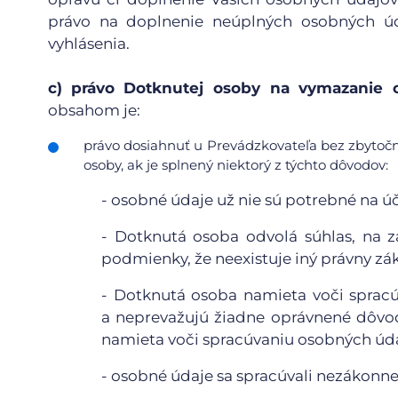
právo na doplnenie neúplných osobných úd
vyhlásenia.
c)
právo Dotknutej osoby na vymazanie o
obsahom je:
právo dosiahnuť u Prevádzkovateľa bez zbytoč
osoby, ak je splnený niektorý z týchto dôvodov:
-
osobné údaje už nie sú potrebné na účel
-
Dotknutá osoba odvolá súhlas, na z
podmienky, že neexistuje iný právny zá
-
Dotknutá osoba namieta voči spracú
a neprevažujú žiadne oprávnené dôvo
namieta voči spracúvaniu osobných údaj
-
osobné údaje sa spracúvali nezákonne