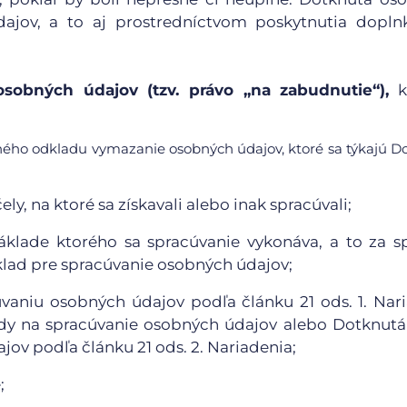
ajov, a to aj prostredníctvom poskytnutia dopln
sobných údajov (tzv. právo „na zabudnutie“),
k
ného odkladu vymazanie osobných údajov, ktoré sa týkajú D
y, na ktoré sa získavali alebo inak spracúvali;
áklade ktorého sa spracúvanie vykonáva, a to za s
klad pre spracúvanie osobných údajov;
vaniu osobných údajov podľa článku 21 ods. 1. Nar
dy na spracúvanie osobných údajov alebo Dotknut
ov podľa článku 21 ods. 2. Nariadenia;
;