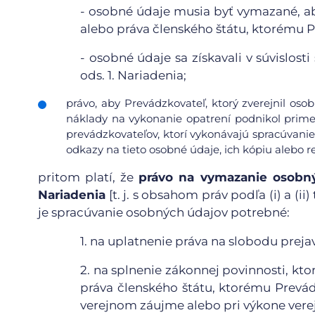
-
osobné údaje musia byť vymazané, ab
alebo práva členského štátu, ktorému 
-
osobné údaje sa získavali v súvislos
ods. 1. Nariadenia;
právo, aby Prevádzkovateľ, ktorý zverejnil os
náklady na vykonanie opatrení podnikol prime
prevádzkovateľov, ktorí vykonávajú spracúvanie
odkazy na tieto osobné údaje, ich kópiu alebo re
pritom platí, že
právo na vymazanie osobný
Nariadenia
[t. j. s obsahom práv podľa (i) a (
je spracúvanie osobných údajov potrebné:
1.
na uplatnenie práva na slobodu prejav
2.
na splnenie zákonnej povinnosti, kto
práva členského štátu, ktorému Prevád
verejnom záujme alebo pri výkone verej