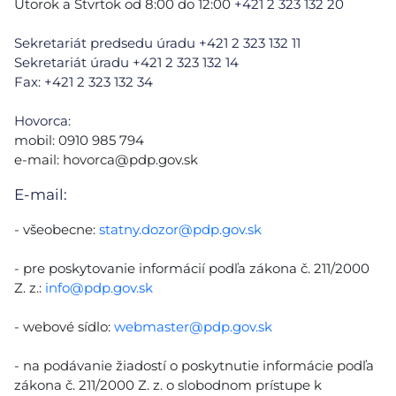
Utorok a Štvrtok od 8:00 do 12:00
+421 2 323 132 20
Sekretariát predsedu úradu +421 2 323 132 11
Sekretariát úradu +421 2 323 132 14
Fax: +421 2 323 132 34
Hovorca:
mobil: 0910 985 794
e-mail:
hovorca@pdp.gov.sk
E-mail:
- všeobecne:
statny.dozor@pdp.gov.sk
- pre poskytovanie informácií podľa zákona č. 211/2000
Z. z.:
info@pdp.gov.sk
- webové sídlo:
webmaster@pdp.gov.sk
- na podávanie žiadostí o poskytnutie informácie podľa
zákona č. 211/2000 Z. z. o slobodnom prístupe k