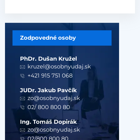
Zodpovedné osoby
PhDr. Dušan Kružel
kruzel@osobnyudaj.sk
+421 915 751 068
JUDr. Jakub Pavčík
zo@osobnyudaj.sk
02/ 800 800 80
Ing. Tomáš Dopirák
zo@osobnyudaj.sk
02/800 800 80