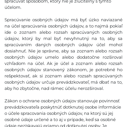
spracúvať spôsobom, ktorý nie je zlučiteľný s týmto
účelom.
Spracúvanie osobných údajov má byť úzko naviazané
na účel spracúvania osobných údajov, a to najmä pokiaľ
ide o zoznam alebo rozsah spracúvaných osobných
údajov, ktorý by mal byť nevyhnutný na to, aby sa
spracúvaním daných osobných údajov účel mohol
dosiahnuť. Nie je správne, aby sa zoznam alebo rozsah
osobných údajov umelo alebo dodatočne rozširoval
vzhľadom na účel. Ak je účel a zoznam alebo rozsah
osobných údajov stanovený zákonom, je potrebné ho
rešpektovať, ak si zoznam alebo rozsah spracúvaných
osobných údajov určuje prevádzkovateľ, má dbať na to,
aby ho zbytočne, nad rámec účelu nerozširoval.
Zákon o ochrane osobných údajov stanovuje povinnosť
prevádzkovateľa poskytnúť dotknutej osobe informácie
o účele spracovania osobných údajov, na ktorý sú jej
osobné údaje určené a to aj v prípade, keď sa osobné
údaje nezískavajú priamo od dotknutej osoby. Je