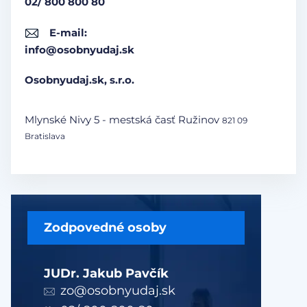
02/ 800 800 80
E-mail:
info@osobnyudaj.sk
Osobnyudaj.sk, s.r.o.
Mlynské Nivy 5 - mestská časť Ružinov
821 09
Bratislava
Zodpovedné osoby
JUDr. Jakub Pavčík
zo@osobnyudaj.sk