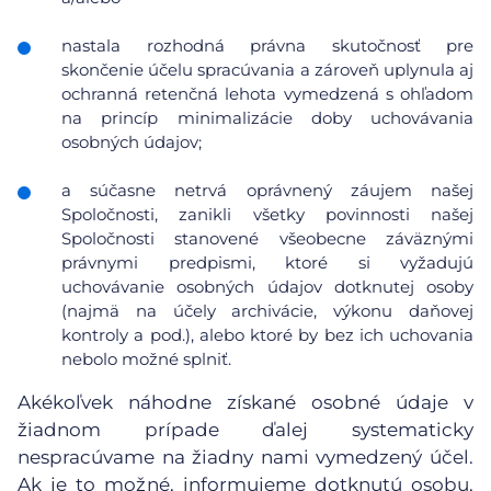
nastala rozhodná právna skutočnosť pre
skončenie účelu spracúvania a zároveň uplynula aj
ochranná retenčná lehota vymedzená s ohľadom
na princíp minimalizácie doby uchovávania
osobných údajov;
a súčasne netrvá oprávnený záujem našej
Spoločnosti, zanikli všetky povinnosti našej
Spoločnosti stanovené všeobecne záväznými
právnymi predpismi, ktoré si vyžadujú
uchovávanie osobných údajov dotknutej osoby
(najmä na účely archivácie, výkonu daňovej
kontroly a pod.), alebo ktoré by bez ich uchovania
nebolo možné splniť.
Akékoľvek náhodne získané osobné údaje v
žiadnom prípade ďalej systematicky
nespracúvame na žiadny nami vymedzený účel.
Ak je to možné, informujeme dotknutú osobu,