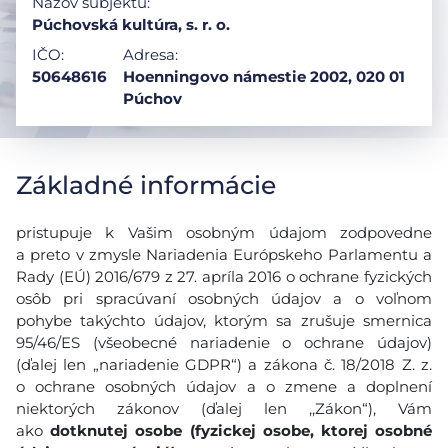
Názov subjektu:
Púchovská kultúra, s. r. o.
IČO:
Adresa:
50648616
Hoenningovo námestie 2002, 020 01
Púchov
Základné informácie
pristupuje k Vašim osobným údajom zodpovedne
a preto v zmysle Nariadenia Európskeho Parlamentu a
Rady (EÚ) 2016/679 z 27. apríla 2016 o ochrane fyzických
osôb pri spracúvaní osobných údajov a o voľnom
pohybe takýchto údajov, ktorým sa zrušuje smernica
95/46/ES (všeobecné nariadenie o ochrane údajov)
(ďalej len „nariadenie GDPR“) a zákona č. 18/2018 Z. z.
o ochrane osobných údajov a o zmene a doplnení
niektorých zákonov (ďalej len ,,Zákon“), Vám
ako
dotknutej osobe (fyzickej osobe, ktorej osobné