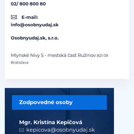
02/ 800 800 80
E-mail:
info@osobnyudaj.sk
Osobnyudaj.sk, s.r.o.
Mlynské Nivy 5 - mestská časť Ružinov
821 09
Bratislava
Zodpovedné osoby
Mgr. Kristína Kepičová
kepicova@osobnyudaj.sk