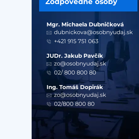
Zodpovedné osoby
Mgr. Michaela Dubničková
dubnickova@osobnyudaj.sk
+421 915 751 063
JUDr. Jakub Pavčík
zo@osobnyudaj.sk
02/ 800 800 80
Ing. Tomáš Dopirák
zo@osobnyudaj.sk
02/800 800 80