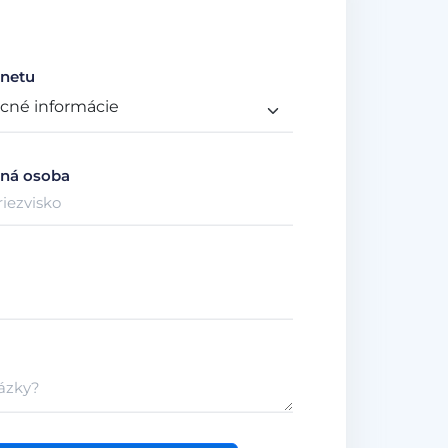
netu
ná osoba