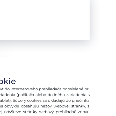
okie
yť do internetového prehliadača odosielané pri
adenia (počítača alebo do iného zariadenia s
blet). Súbory cookies sa ukladajú do priečinka
es obvykle obsahujú názov webovej stránky, z
šej návšteve stránky webový prehliadač znovu