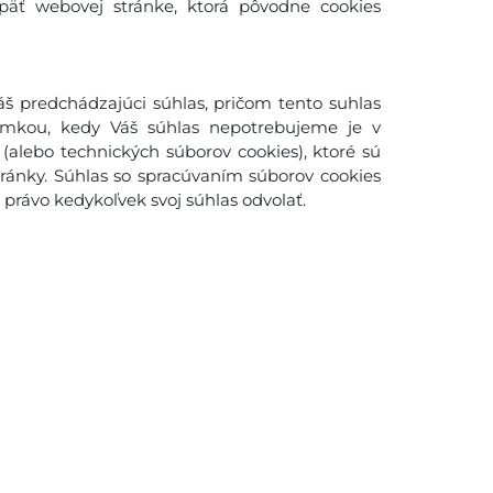
späť webovej stránke, ktorá pôvodne cookies
š predchádzajúci súhlas, pričom tento suhlas
imkou, kedy Váš súhlas nepotrebujeme je v
(alebo technických súborov cookies), ktoré sú
ánky. Súhlas so spracúvaním súborov cookies
rávo kedykoľvek svoj súhlas odvolať.