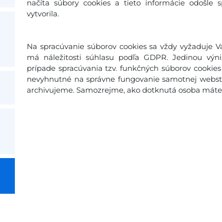
načíta súbory cookies a tieto informácie odošle 
vytvorila.
Na spracúvanie súborov cookies sa vždy vyžaduje Vá
má náležitosti súhlasu podľa GDPR. Jedinou výn
prípade spracúvania tzv. funkčných súborov cookies 
nevyhnutné na správne fungovanie samotnej webstr
archivujeme. Samozrejme, ako dotknutá osoba máte p