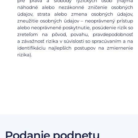
pre práva a slobody fyzických osôb (najmä
náhodné alebo nezákonné zničenie osobných
údajov, strata alebo zmena osobných údajov,
zneužitie osobných údajov – neoprávnený prístup
alebo neoprávnené poskytnutie, posúdenie rizík so
zreteľom na pôvod, povahu, pravdepodobnosť
a závažnosť rizika v súvislosti so spracúvaním a na
identifikáciu najlepších postupov na zmiernenie
rizika).
Podanie podnetu