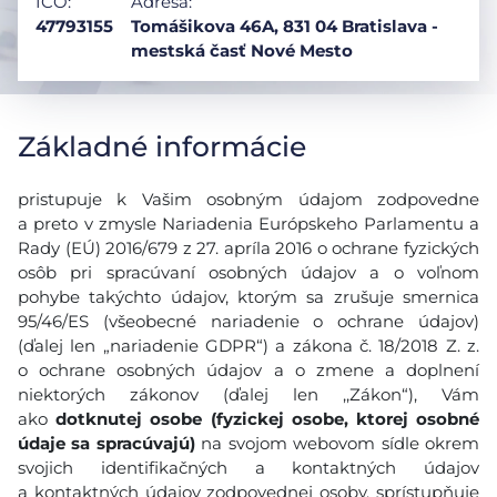
IČO:
Adresa:
47793155
Tomášikova 46A, 831 04 Bratislava -
mestská časť Nové Mesto
Základné informácie
pristupuje k Vašim osobným údajom zodpovedne
a preto v zmysle Nariadenia Európskeho Parlamentu a
Rady (EÚ) 2016/679 z 27. apríla 2016 o ochrane fyzických
osôb pri spracúvaní osobných údajov a o voľnom
pohybe takýchto údajov, ktorým sa zrušuje smernica
95/46/ES (všeobecné nariadenie o ochrane údajov)
(ďalej len „nariadenie GDPR“) a zákona č. 18/2018 Z. z.
o ochrane osobných údajov a o zmene a doplnení
niektorých zákonov (ďalej len ,,Zákon“), Vám
ako
dotknutej osobe (fyzickej osobe, ktorej osobné
údaje sa spracúvajú)
na svojom webovom sídle okrem
svojich identifikačných a kontaktných údajov
a kontaktných údajov zodpovednej osoby, sprístupňuje