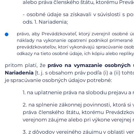
alebo práva členského štátu, ktorému Prevá
-
osobné údaje sa získavali v súvislosti s 
ods. 1. Nariadenia;
právo, aby Prevádzkovateľ, ktorý zverejnil osobné 
náklady na vykonanie opatrení podnikol primerané 
prevádzkovateľov, ktorí vykonávajú spracúvanie osob
odkazy na tieto osobné údaje, ich kópiu alebo repliky
pritom platí, že
právo na vymazanie osobných ú
Nariadenia
[t. j. s obsahom práv podľa (i) a (ii) t
je spracúvanie osobných údajov potrebné:
1.
na uplatnenie práva na slobodu prejavu a 
2.
na splnenie zákonnej povinnosti, ktorá s
práva členského štátu, ktorému Prevádzkova
verejnom záujme alebo pri výkone verejnej 
3.
z dôvodov verejného záujmu v oblasti vere