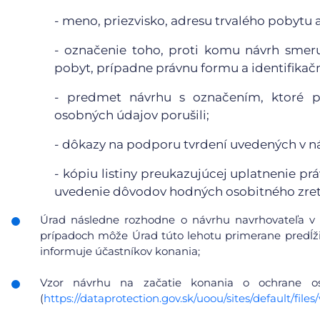
- meno, priezvisko, adresu trvalého pobytu 
- označenie toho, proti komu návrh smeruj
pobyt, prípadne právnu formu a identifikačn
- predmet návrhu s označením, ktoré pr
osobných údajov porušili;
- dôkazy na podporu tvrdení uvedených v n
- kópiu listiny preukazujúcej uplatnenie pr
uvedenie dôvodov hodných osobitného zret
Úrad následne rozhodne o návrhu navrhovateľa v 
prípadoch môže Úrad túto lehotu primerane predĺžiť
informuje účastníkov konania;
Vzor návrhu na začatie konania o ochrane 
(
https://dataprotection.gov.sk/uoou/sites/default/f