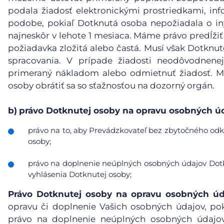
podala žiadosť elektronickými prostriedkami, inf
podobe, pokiaľ Dotknutá osoba nepožiadala o in
najneskôr v lehote 1 mesiaca. Máme právo predĺžiť
požiadavka zložitá alebo častá. Musí však Dotknu
spracovania. V prípade žiadosti neodôvodnene
primeraný nákladom alebo odmietnuť žiadosť. Mu
osoby obrátiť sa so sťažnosťou na dozorný orgán.
b)
právo Dotknutej osoby na opravu osobných úd
právo na to, aby Prevádzkovateľ bez zbytočného odkl
osoby;
právo na doplnenie neúplných osobných údajov Dotk
vyhlásenia Dotknutej osoby;
Právo Dotknutej osoby na opravu osobných úd
opravu či doplnenie Vašich osobných údajov, po
právo na doplnenie neúplných osobných údajov