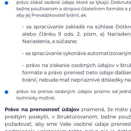
právo získať osobné údaje, ktoré sa týkajú Dotknute
bežne používanom a strojovo čitateľnom formáte a pr
aby jej Prevádzkovateľ bránil, ak:
-
sa spracúvanie zakladá na súhlase Dotkn
alebo článku 9 ods. 2. písm. a) Nariaden
Nariadenia, a súčasne;
-
sa spracúvanie vykonáva automatizovanými
-
právo na získanie osobných údajov v štr
formáte a právo preniesť tieto údaje ďalši
bránil, nebude mať nepriaznivé dôsledky na 
právo na prenos osobných údajov priamo od jedné
technicky možné;
Právo na prenosnosť údajov
znamená, že máte p
predtým poskytli, v štruktúrovanom, bežne pou
požadovať, aby sme Vaše osobné údaje preniesl