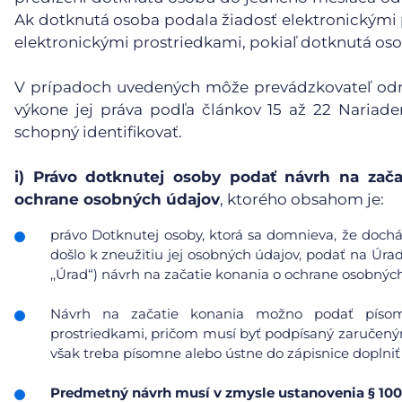
Ak dotknutá osoba podala žiadosť elektronickými 
elektronickými prostriedkami, pokiaľ dotknutá oso
V prípadoch uvedených môže prevádzkovateľ odmi
výkone jej práva podľa článkov 15 až 22 Nariad
schopný identifikovať.
i)
Právo dotknutej osoby podať návrh na zača
ochrane osobných údajov
, ktorého obsahom je:
právo Dotknutej osoby, ktorá sa domnieva, že doc
došlo k zneužitiu jej osobných údajov, podať na Úra
,,Úrad“) návrh na začatie konania o ochrane osobnýc
Návrh na začatie konania možno podať písomn
prostriedkami, pričom musí byť podpísaný zaručeným
však treba písomne alebo ústne do zápisnice doplniť
Predmetný návrh musí v zmysle ustanovenia § 100