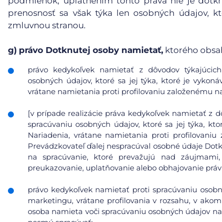
podmienok; uplatnením tohto práva nie je dotk
prenosnosť sa však týka len osobných údajov, kt
zmluvnou stranou.
g)
právo Dotknutej osoby namietať,
ktorého obsa
právo kedykoľvek namietať z dôvodov týkajúcich 
osobných údajov, ktoré sa jej týka, ktoré je vykoná
vrátane namietania proti profilovaniu založenému n
[v prípade realizácie práva kedykoľvek namietať z d
spracúvaniu osobných údajov, ktoré sa jej týka, kto
Nariadenia, vrátane namietania proti profilovani
Prevádzkovateľ ďalej nespracúval osobné údaje Dot
na spracúvanie, ktoré prevažujú nad záujmami
preukazovanie, uplatňovanie alebo obhajovanie prá
právo kedykoľvek namietať proti spracúvaniu osobn
marketingu, vrátane profilovania v rozsahu, v ako
osoba namieta voči spracúvaniu osobných údajov na