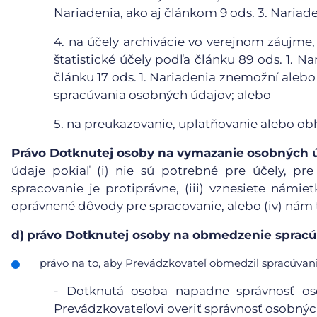
Nariadenia, ako aj článkom 9 ods. 3. Nariade
4.
na účely archivácie vo verejnom záujme,
štatistické účely podľa článku 89 ods. 1. N
článku 17 ods. 1. Nariadenia znemožní aleb
spracúvania osobných údajov; alebo
5.
na preukazovanie, uplatňovanie alebo ob
Právo Dotknutej osoby na vymazanie
osobných 
údaje pokiaľ (i) nie sú potrebné pre účely, pre
spracovanie je protiprávne, (iii) vznesiete námie
oprávnené dôvody pre spracovanie, alebo (iv) nám
d)
právo Dotknutej osoby na obmedzenie spracú
právo na to, aby Prevádzkovateľ obmedzil spracúvanie
- Dotknutá osoba napadne správnosť o
Prevádzkovateľovi overiť správnosť osobnýc