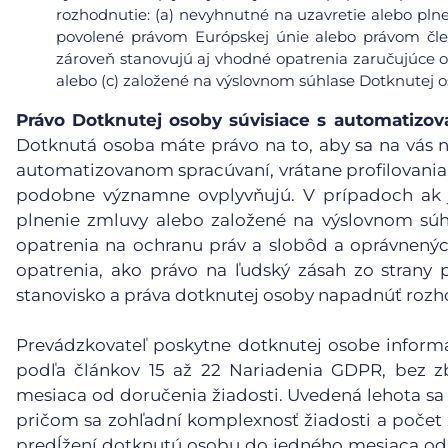
rozhodnutie: (a) nevyhnutné na uzavretie alebo pl
povolené právom Európskej únie alebo právom čle
zároveň stanovujú aj vhodné opatrenia zaručujúce 
alebo (c) založené na výslovnom súhlase Dotknutej o
Právo Dotknutej osoby súvisiace s automatiz
Dotknutá osoba máte právo na to, aby sa na vás n
automatizovanom spracúvaní, vrátane profilovania, 
podobne významne ovplyvňujú. V prípadoch ak j
plnenie zmluvy alebo založené na výslovnom súh
opatrenia na ochranu práv a slobôd a oprávnený
opatrenia, ako právo na ľudský zásah zo strany p
stanovisko a práva dotknutej osoby napadnúť rozh
Prevádzkovateľ poskytne dotknutej osobe informáci
podľa článkov 15 až 22 Nariadenia GDPR, bez 
mesiaca od doručenia žiadosti. Uvedená lehota sa 
pričom sa zohľadní komplexnosť žiadosti a počet
predĺžení dotknutú osobu do jedného mesiaca od 