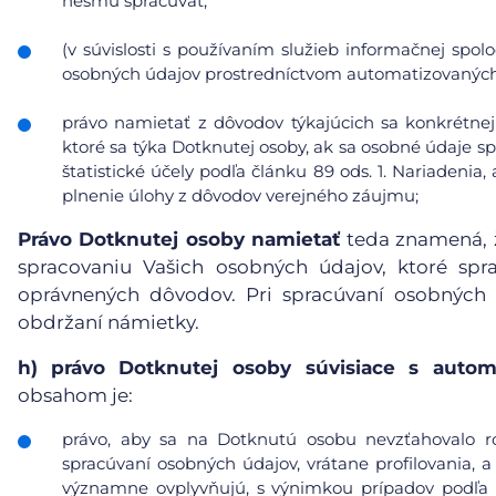
nesmú spracúvať;
(v súvislosti s používaním služieb informačnej spol
osobných údajov prostredníctvom automatizovaných p
právo namietať z dôvodov týkajúcich sa konkrétnej
ktoré sa týka Dotknutej osoby, ak sa osobné údaje s
štatistické účely podľa článku 89 ods. 1. Nariadeni
plnenie úlohy z dôvodov verejného záujmu;
Právo Dotknutej osoby namietať
teda znamená, ž
spracovaniu Vašich osobných údajov, ktoré sp
oprávnených dôvodov. Pri spracúvaní osobných
obdržaní námietky.
h)
právo Dotknutej osoby súvisiace s auto
obsahom je:
právo, aby sa na Dotknutú osobu nevzťahovalo r
spracúvaní osobných údajov, vrátane profilovania, a
významne ovplyvňujú, s výnimkou prípadov podľa čl