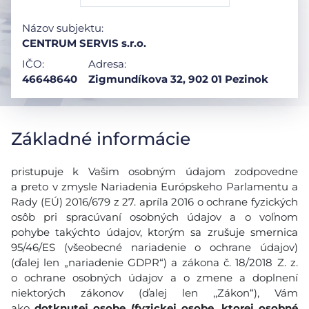
Názov subjektu:
CENTRUM SERVIS s.r.o.
IČO:
Adresa:
46648640
Zigmundíkova 32, 902 01 Pezinok
Základné informácie
pristupuje k Vašim osobným údajom zodpovedne
a preto v zmysle Nariadenia Európskeho Parlamentu a
Rady (EÚ) 2016/679 z 27. apríla 2016 o ochrane fyzických
osôb pri spracúvaní osobných údajov a o voľnom
pohybe takýchto údajov, ktorým sa zrušuje smernica
95/46/ES (všeobecné nariadenie o ochrane údajov)
(ďalej len „nariadenie GDPR“) a zákona č. 18/2018 Z. z.
o ochrane osobných údajov a o zmene a doplnení
niektorých zákonov (ďalej len ,,Zákon“), Vám
ako
dotknutej osobe (fyzickej osobe, ktorej osobné