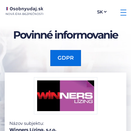
Povinné informovanie
GDPR
Názov subjektu:
Winners Lízing, s.r.o.