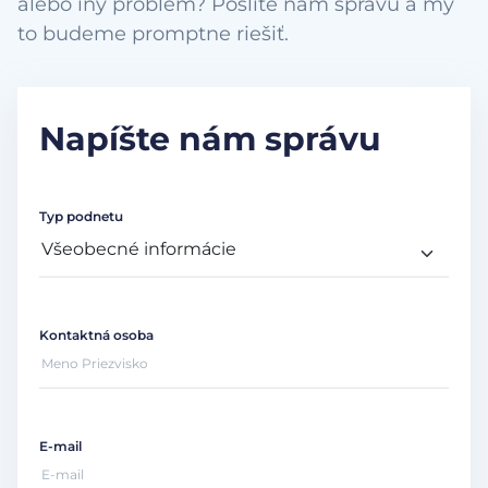
alebo iný problém? Pošlite nám správu a my
to budeme promptne riešiť.
Napíšte nám správu
Typ podnetu
Kontaktná osoba
E-mail