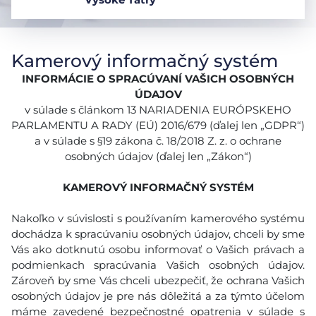
Kamerový informačný systém
INFORMÁCIE O SPRACÚVANÍ VAŠICH OSOBNÝCH
ÚDAJOV
v súlade s článkom 13 NARIADENIA EURÓPSKEHO
PARLAMENTU A RADY (EÚ) 2016/679 (ďalej len „GDPR“)
a v súlade s §19 zákona č. 18/2018 Z. z. o ochrane
osobných údajov (ďalej len „Zákon“)
KAMEROVÝ INFORMAČNÝ SYSTÉM
Nakoľko v súvislosti s používaním kamerového systému
dochádza k spracúvaniu osobných údajov, chceli by sme
Vás ako dotknutú osobu informovať o Vašich právach a
podmienkach spracúvania Vašich osobných údajov.
Zároveň by sme Vás chceli ubezpečiť, že ochrana Vašich
osobných údajov je pre nás dôležitá a za týmto účelom
máme zavedené bezpečnostné opatrenia v súlade s