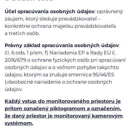
Účel spracúvania osobných údajov
: oprávnený
záujem, ktorý sleduje prevádzkovateľ –
konkrétne ochrana majetku prevádzkovateľa
a tretích osôb.
Právny základ spracúvania osobných údajov
:
čl. 6 ods. 1 písm. f) Nariadenia EP a Rady EÚ č.
2016/679 o ochrane fyzických osôb pri spracúvaní
osobných údajov a o voľnom pohybe takýchto
údajov, ktorým sa zrušuje smernica 95/46/ES
(všeobecné nariadenie o ochrane osobných
údajov.
Každý vstup do monitorovaného priestoru je
pritom označený piktogramom a označením,
že daný priestor je monitorovaný kamerovým
systémom.