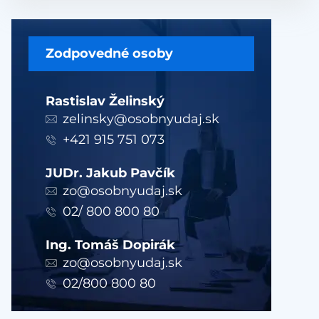
Zodpovedné osoby
Rastislav Želinský
zelinsky@osobnyudaj.sk
+421 915 751 073
JUDr. Jakub Pavčík
zo@osobnyudaj.sk
02/ 800 800 80
Ing. Tomáš Dopirák
zo@osobnyudaj.sk
02/800 800 80