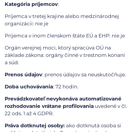
Kategória príjemcov
:
Príjemca v tretej krajine alebo medzinárodnej
organizácii: nie je
Príjemca v inom členskom štáte EÚ a EHP: nie je
Orgán verejnej moci, ktorý spracúva OÚ na
základe zákona: orgány činné v trestnom konaní
a súd.
Prenos údajov
: prenos údajov sa neuskutočňuje.
Doba uchovávania
: 72 hodín.
Prevádzkovateľ nevykonáva automatizované
rozhodovanie vrátane profilovania
uvedené v čl.
22 ods. 1 až 4 GDPR.
Práva dotknutej osoby:
ako dotknutá osoba si