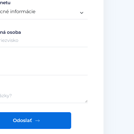
netu
ná osoba
Odoslať