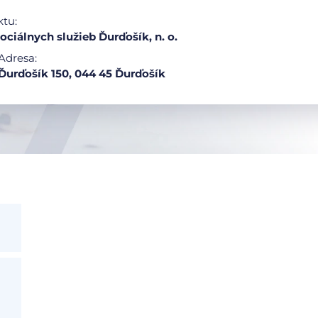
ktu:
ociálnych služieb Ďurďošík, n. o.
Adresa:
Ďurďošík 150, 044 45 Ďurďošík