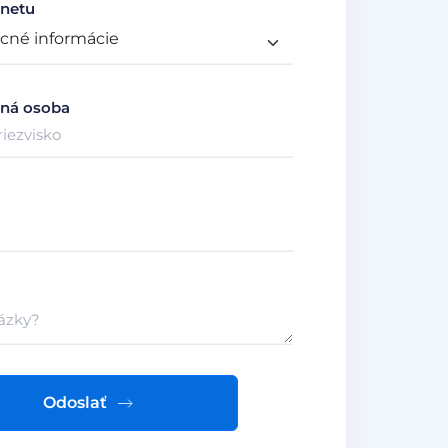
netu
ná osoba
Odoslať