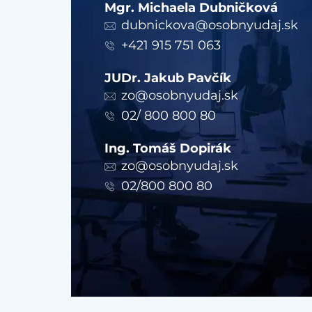
Mgr. Michaela Dubničková
dubnickova@osobnyudaj.sk
+421 915 751 063
JUDr. Jakub Pavčík
zo@osobnyudaj.sk
02/ 800 800 80
Ing. Tomáš Dopirák
zo@osobnyudaj.sk
02/800 800 80