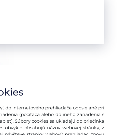
okies
yť do internetového prehliadača odosielané pri
adenia (počítača alebo do iného zariadenia s
blet). Súbory cookies sa ukladajú do priečinka
es obvykle obsahujú názov webovej stránky, z
šej návšteve stránky webový prehliadač znovu