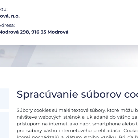
ktu:
ová, n.o.
Adresa:
Modrová 298, 916 35 Modrová
Spracúvanie súborov co
Súbory cookies sú malé textové súbory, ktoré môžu b
návšteve webových stránok a ukladané do vášho zari
prístupom na internet, ako napr. smartphone alebo ta
pre súbory vášho internetového prehliadača. Cooki
ktorej pochádzajú a dátum svojho vzniku. Pri ďal