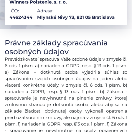
Winners Poistenie, s. r. o.
IČO:
Adresa:
44624344
Mlynské Nivy 73, 821 05 Bratislava
Právne základy spracúvania
osobných údajov
Prevádzkovateľ spracúva Vaše osobné údaje v zmysle čl.
6 ods. 1 písm. a) nariadenia GDPR, resp. § 13 ods. 1 písm.
a) Zákona – dotknutá osoba vyjadrila súhlas so
spracúvaním svojich osobných údajov na jeden alebo
viaceré konkrétne účely, v zmysle čl. 6 ods. 1 písm. b)
nariadenia GDPR, resp. § 13 ods. 1 písm. b) Zákona -
spracúvanie je nevyhnutné na plnenie zmluvy, ktorej
zmluvnou stranou je dotknutá osoba, alebo aby sa na
základe žiadosti dotknutej osoby vykonali opatrenia
pred uzatvorením zmluvy, ale najmä v zmysle čl. 6 ods. 1
písm. f) nariadenia GDPR, resp. §13 ods. 1 písm. f) Zákona
- spracúvanie je nevyhnutné na účely oprávnených