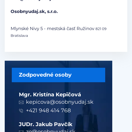
Osobnyudaj.sk, s.r.o.
Mlynské Nivy 5 - mestská časť Ružinov
821 09
Bratislava
Zodpovedné osoby
Mgr. Kristína Kepičová
kepicova@osobnyudaj.sk
+421 948 414 768
JUDr. Jakub Pavčík
zo@osobnyudaj.sk